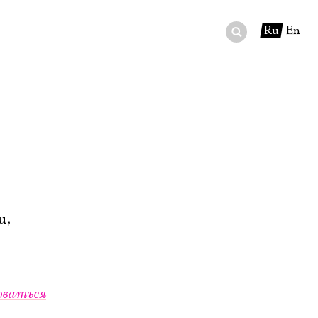
Ru
En
ный сертификат
ры
в буфете
u,
оваться