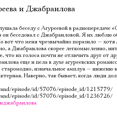
реева и Джабраилова
Электропочта
слушала беседу с Агуреевой в радиопередаче 
а он беседовал с Джабраиловой. Я их люблю о
Имя
о вот что меня чрезвычайно поразило — хотя
о, а Джабраилова скорее легкомысленно, ин
, что их голоса почти не отличить друг от др
илова еще и пела в духе агуреевских романсо
ь старомодно, изначальное амплуа — инженю-к
Ознакомиться
ктерная. Наверно, так бывает, когда люди дол
brand/episode/id/57076/episode_id/1215779/
brand/episode/id/57076/episode_id/1236726/
нджабраилова