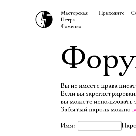
Мастерская
Приходите
С
Петра
В сентябре
С
Фоменко
В октябре
Н
Фор
Гастроли
Н
Доступ для ин
В
Правила посе
В
Как добраться
Ф
Вы не имеете права писат
Если вы зарегистрирован
вы можете использовать 
Забытый пароль можно
в
Имя:
Паро