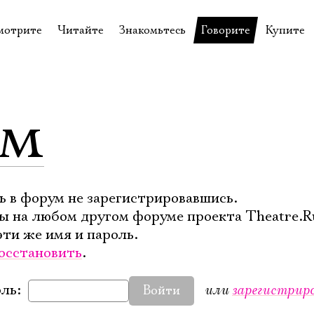
мотрите
Читайте
Знакомьтесь
Говорите
Купите
пектакли
История театра
Пётр Фоменко
Форум
Билеты
еспектакли
Пресса о театре
Евгений Каменькович
Вопросы—ответы
Подароч
ум
а нашей сцене
Новости
Актёры
Контакты
Сувени
валидов
идеотека
Архив спектаклей
Режиссёры
Личный приём
Столик 
щения
неклассные чтения
Архив проектов
Художники
отовыставка
Благодарности
Руководство
ь в форум не зарегистрировавшись.
ы на любом другом форуме проекта Theatre.R
Библиотека Гумилёва
Сотрудники
эти же имя и пароль.
Официальные документы
Юрий Степанов
осстановить
.
Владимир Максимов
или
зарегистрир
ль:
Войти