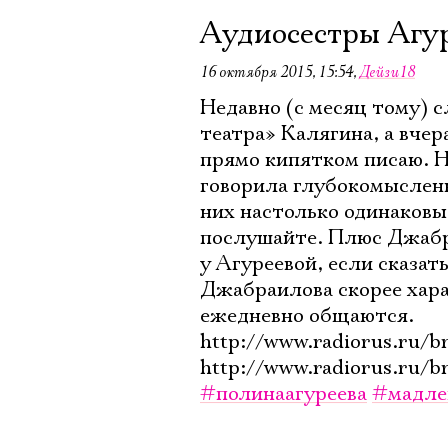
Аудиосестры Агу
16 октября 2015, 15:54
,
Дейзи18
Недавно (с месяц тому) 
театра» Калягина, а вчер
прямо кипятком писаю. Н
говорила глубокомысленн
них настолько одинаковые
послушайте. Плюс Джабра
у Агуреевой, если сказат
Джабраилова скорее хара
ежедневно общаются.
http://www.radiorus.ru/
http://www.radiorus.ru/
#полинаагуреева
#мадле