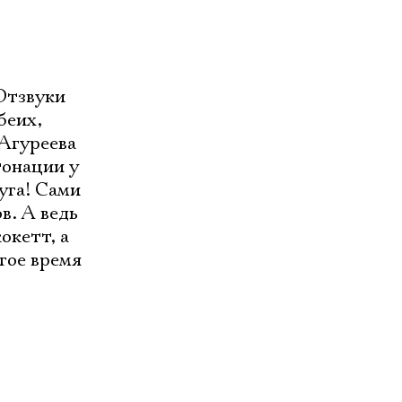
«Отзвуки
беих,
 Агуреева
тонации у
уга! Сами
в. А ведь
окетт, а
гое время