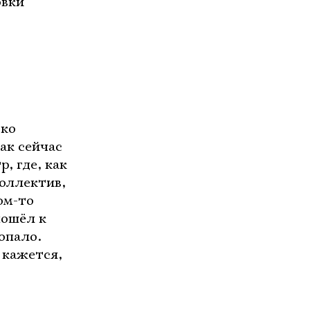
овки
ько
ак сейчас
, где, как
коллектив,
ом-то
пошёл к
опало.
 кажется,