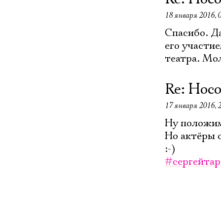
18 января 2016, 
Спасибо. Д
его участие
театра. Мо
Re: Нос
17 января 2016, 
Ну положим 
Но актёры 
:-)
#сергейтар