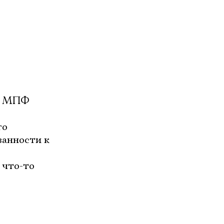
то МПФ
го
занности к
 что-то