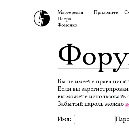
Мастерская
Приходите
С
Петра
В сентябре
С
Фоменко
В октябре
Н
Фор
Гастроли
Н
Доступ для ин
В
Правила посе
В
Как добраться
Ф
Вы не имеете права писат
Если вы зарегистрирован
вы можете использовать 
Забытый пароль можно
в
Имя:
Паро