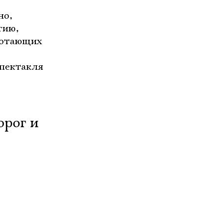
но,
гию,
аботающих
спектакля
орог и