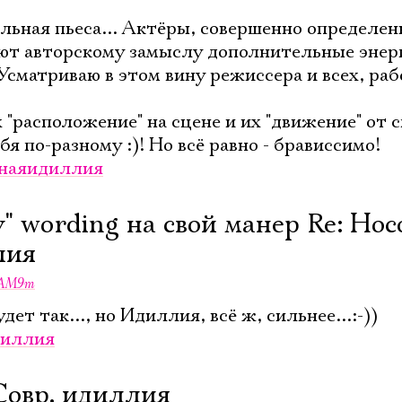
ьная пьеса... Актёры, совершенно определен
ают авторскому замыслу дополнительные энер
+Усматриваю в этом вину режиссера и всех, р
х "расположение" на сцене и их "движение" от 
бя по-разному :)! Но всё равно - брависсимо!
наяидиллия
у" wording на свой манер Re: Нос
лия
AM9m
дет так..., но Идиллия, всё ж, сильнее...:-))
диллия
Совр. идиллия