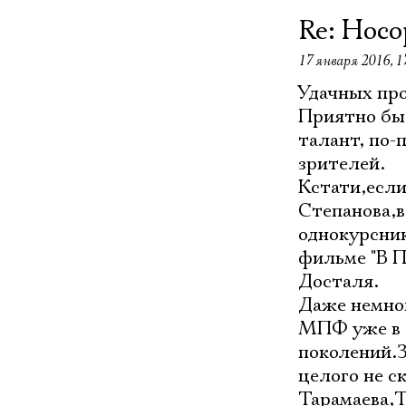
Re: Носо
17 января 2016, 1
Удачных про
Приятно был
талант, по
зрителей.
Кстати,есл
Степанова,в
однокурсник
фильме "В П
Досталя.
Даже немног
МПФ уже в "
поколений.
целого не с
Тарамаева,Т