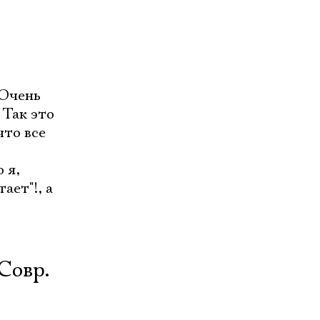
 Очень
Так это
что все
 я,
ает"!, а
Совр.