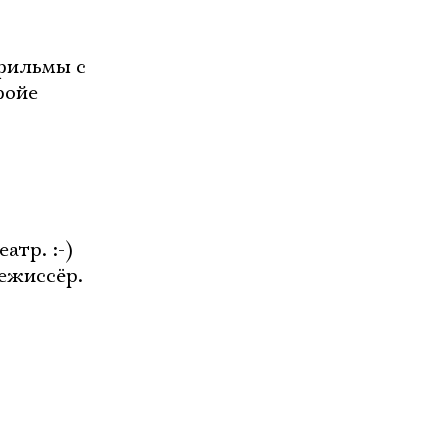
 фильмы с
фойе
атр. :-)
ежиссёр.