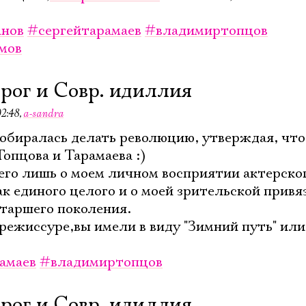
нов
#сергейтарамаев
#владимиртопцов
мов
орог и Совр. идиллия
02:48
,
a-sandra
 собиралась делать революцию, утверждая, ч
Топцова и Тарамаева :)
сего лишь о моем личном восприятии актерско
к единого целого и о моей зрительской привя
таршего поколения.
 режиссуре,вы имели в виду "Зимний путь" или
амаев
#владимиртопцов
орог и Совр. идиллия