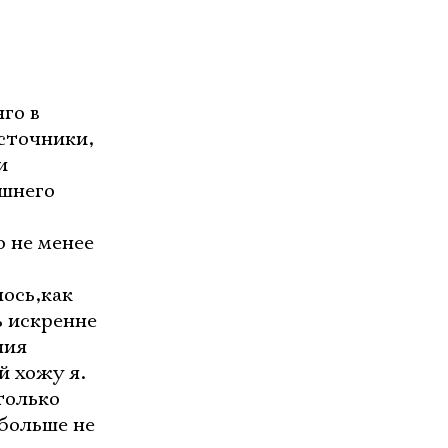
го в
сточники,
и
ашнего
о не менее
лось,как
ь искренне
ния
й хожу я.
только
 больше не