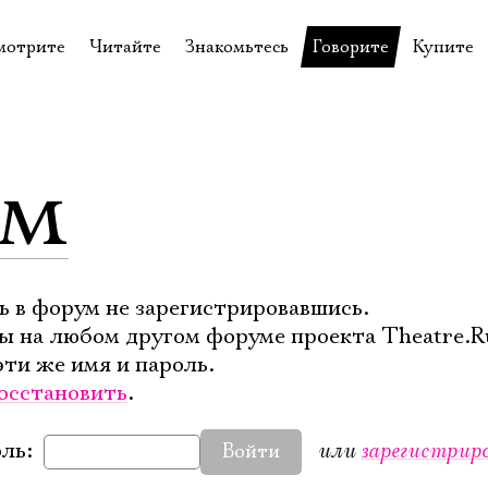
мотрите
Читайте
Знакомьтесь
Говорите
Купите
пектакли
История театра
Пётр Фоменко
Форум
Билеты
еспектакли
Пресса о театре
Евгений Каменькович
Вопросы—ответы
Подароч
ум
а нашей сцене
Новости
Актёры
Контакты
Сувени
валидов
идеотека
Архив спектаклей
Режиссёры
Личный приём
Столик 
щения
неклассные чтения
Архив проектов
Художники
отовыставка
Благодарности
Руководство
ь в форум не зарегистрировавшись.
ы на любом другом форуме проекта Theatre.R
Библиотека Гумилёва
Сотрудники
эти же имя и пароль.
Официальные документы
Юрий Степанов
осстановить
.
Владимир Максимов
или
зарегистрир
ль:
Войти