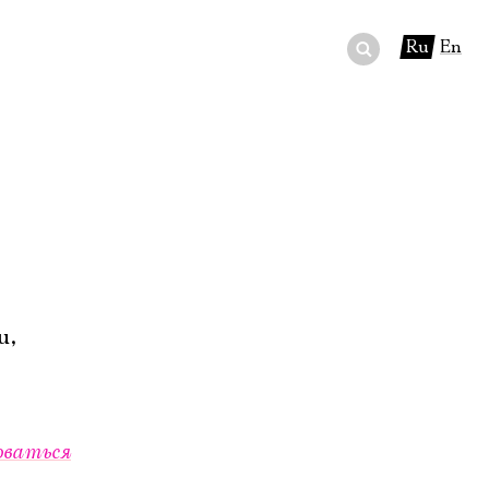
Ru
En
ный сертификат
ры
в буфете
u,
оваться