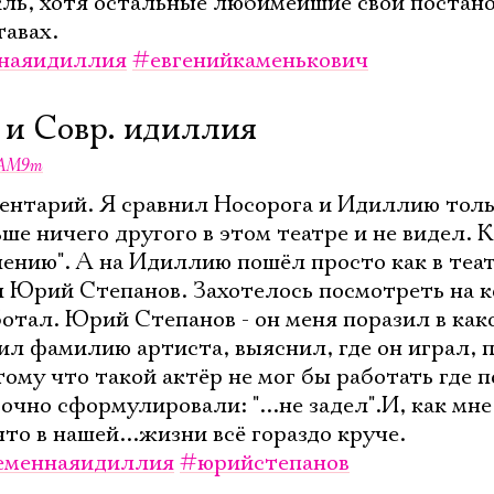
кль, хотя остальные любимейшие свои постан
тавах.
Электропочта
наяидиллия
#евгенийкаменькович
 и Совр. идиллия
Имя
AM9m
ентарий. Я сравнил Носорога и Идиллию тол
ше ничего другого в этом театре и не видел. К
ению". А на Идиллию пошёл просто как в театр
Ознакомиться
л Юрий Степанов. Захотелось посмотреть на 
ботал. Юрий Степанов - он меня поразил в как
ил фамилию артиста, выяснил, где он играл, 
тому что такой актёр не мог бы работать где п
очно сформулировали: "...не задел".И, как мне
то в нашей...жизни всё гораздо круче.
еменнаяидиллия
#юрийстепанов