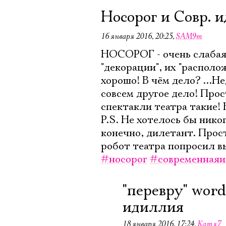
Носорог и Совр. 
16 января 2016, 20:25
,
SAM9m
НОСОРОГ - очень слабая п
"декорации", их "располо
хорошо! В чём дело? .
совсем другое дело! Прос
спектакли театра такие! Н
P.S. Не хотелось бы никог
конечно, дилетант. Просто
робот театра попросил вы
#носорог
#современная
"перевру" word
идиллия
18 января 2016, 17:24
,
Катя7