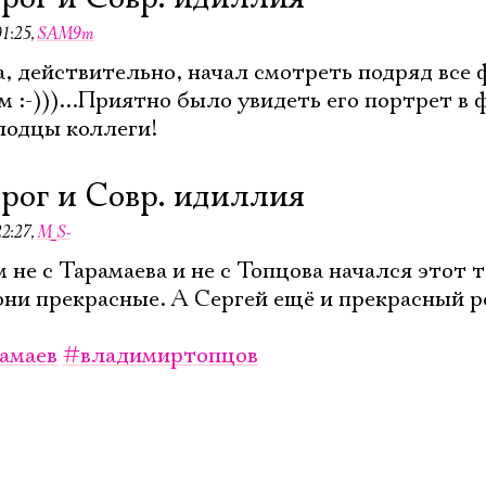
01:25
,
SAM9m
а, действительно, начал смотреть подряд все
м :-)))...Приятно было увидеть его портрет в 
лодцы коллеги!
орог и Совр. идиллия
22:27
,
M_S-
не с Тарамаева и не с Топцова начался этот те
они прекрасные. А Сергей ещё и прекрасный р
амаев
#владимиртопцов