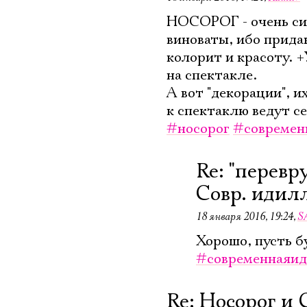
НОСОРОГ - очень сил
виноваты, ибо прид
колорит и красоту. 
на спектакле.
А вот "декорации", и
к спектаклю ведут се
#носорог
#современ
Re: "перевр
Совр. идил
18 января 2016, 19:24
,
S
Хорошо, пусть бу
#современнаяи
Re: Носорог и 