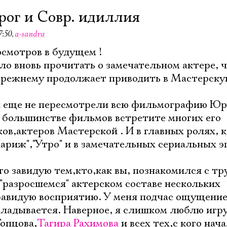
рог и Совр. идиллия
7:50
,
a-sandra
смотров в будущем !
о вновь прочитать о замечательном актере, 
-прежнему продолжает приводить в Мастерску
и еще не пересмотрели всю фильмографию Ю
 большинстве фильмов встретите многих его
ов,актеров Мастерской . И в главных ролях, к
ариж","Утро" и в замечательных сериальных э
о завидую тем,кто,как вы, познакомился с тр
разросшемся" актерском составе нескольких
Завидую восприятию. У меня подчас ощущение
кладывается. Наверное, я слишком люблю игр
опцова,
Тагира Рахимова
и всех тех,с кого нач