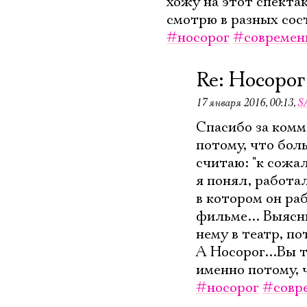
хожу на этот спекта
смотрю в разных сос
#носорог
#современ
Re: Носорог
17 января 2016, 00:13
,
S
Спасибо за комм
потому, что боль
считаю: "к сожал
я понял, работа
в котором он ра
фильме... Выясн
нему в театр, по
А Носорог...Вы т
именно потому, ч
#носорог
#совр