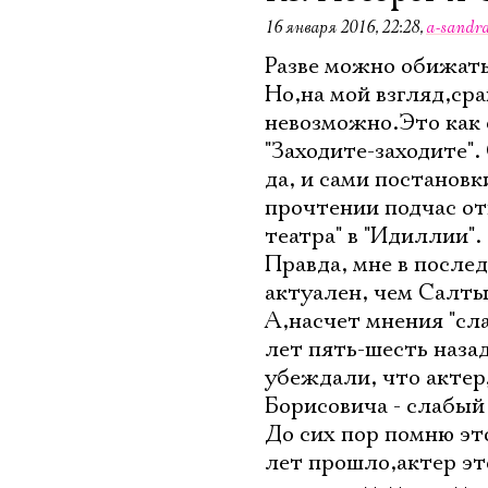
16 января 2016, 22:28
,
a-sandr
Разве можно обижать
Но,на мой взгляд,ср
невозможно.Это как 
"Заходите-заходите"
да, и сами постановк
прочтении подчас от
театра" в "Идиллии".
Правда, мне в послед
актуален, чем Салт
А,насчет мнения "сла
лет пять-шесть назад
убеждали, что актер
Борисовича - слабый 
До сих пор помню эт
лет прошло,актер это