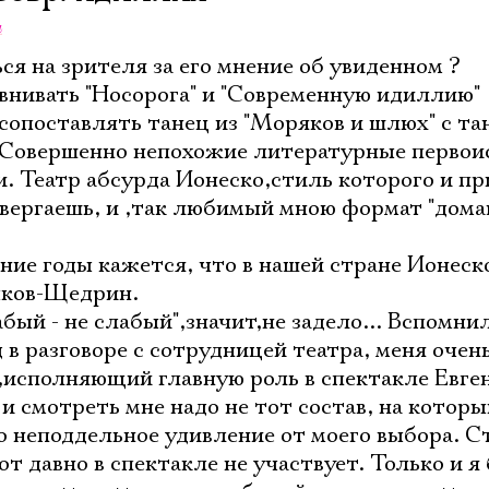
a
ся на зрителя за его мнение об увиденном ?
авнивать "Носорога" и "Современную идиллию"
сопоставлять танец из "Моряков и шлюх" с тан
. Совершенно непохожие литературные первои
и. Театр абсурда Ионеско,стиль которого и пр
вергаешь, и ,так любимый мною формат "дом
ние годы кажется, что в нашей стране Ионеск
ыков-Щедрин.
бый - не слабый",значит,не задело... Вспомни
 в разговоре с сотрудницей театра, меня очен
,исполняющий главную роль в спектакле Евге
и смотреть мне надо не тот состав, на которы
о неподдельное удивление от моего выбора. С
т давно в спектакле не участвует. Только и я