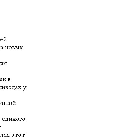
чей
ю новых
рия
ак в
пизодах у
уппой
 единого
у
ался этот