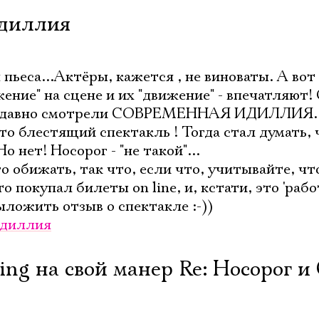
идиллия
ьеса...Актёры, кажется , не виноваты. А вот
жение" на сцене и их "движение" - впечатляют!
..Недавно смотрели СОВРЕМЕННАЯ ИДИЛЛИЯ. 
то блестящий спектакль ! Тогда стал думать, 
о нет! Носорог - "не такой"...
о обижать, так что, если что, учитывайте, что
 покупал билеты on line, и, кстати, это 'работ
ложить отзыв о спектакле :-))
идиллия
ing на свой манер Re: Носорог и 