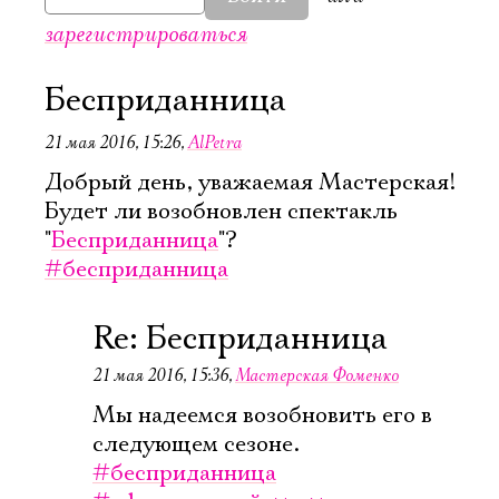
зарегистрироваться
Бесприданница
21 мая 2016, 15:26
,
AlPetra
Добрый день, уважаемая Мастерская!
Будет ли возобновлен спектакль
"
Бесприданница
"?
#бесприданница
Re: Бесприданница
21 мая 2016, 15:36
,
Мастерская Фоменко
Мы надеемся возобновить его в
Электропочта
следующем сезоне.
#бесприданница