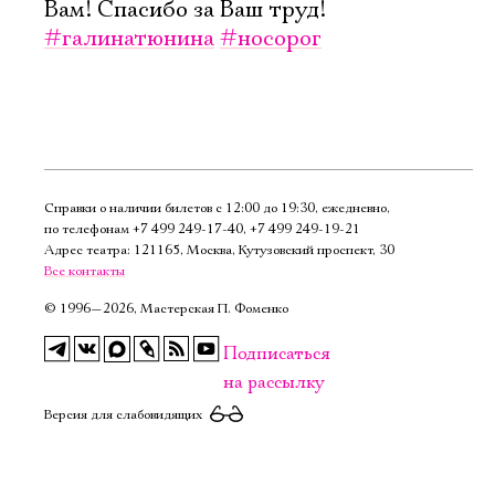
Вам! Спасибо за Ваш труд!
Имя
#галинатюнина
#носорог
Ознакомиться
Справки о наличии билетов с 12:00 до 19:30, ежедневно,
по телефонам
+7 499 249‑17‑40
,
+7 499 249‑19‑21
Адрес театра: 121165, Москва, Кутузовский проспект, 30
Все контакты
©
1996—2026, Мастерская П. Фоменко
Подписаться
на рассылку
Версия для слабовидящих