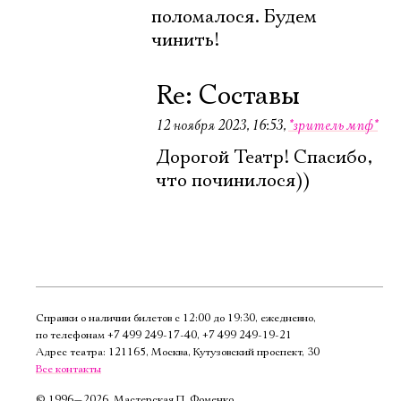
поломалося. Будем
чинить!
Re: Составы
12 ноября 2023, 16:53
,
*зритель мпф*
Дорогой Театр! Спасибо,
что починилося))
Справки о наличии билетов с 12:00 до 19:30, ежедневно,
по телефонам
+7 499 249‑17‑40
,
+7 499 249‑19‑21
Адрес театра: 121165, Москва, Кутузовский проспект, 30
Все контакты
©
1996—2026, Мастерская П. Фоменко