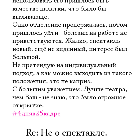
использовать его пришлось бы в
качестве палатки, что было бы
вызывающе.
Одно отделение продержалась, потом
пришлось уйти - болезни на работе не
приветствуются. Жалко, спектакль
новый, ещё не виденный, интерес был
большой.
Не претендую на индивидуальный
подход, а как можно выходить из такого
положения, это не каприз.
Электропочта
С большим уважением. Лучше театра,
чем Ваш - не знаю, это было огромное
открытие.
Имя
#4дняв25кадре
Re: Не о спектакле.