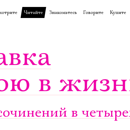
мотрите
Читайте
Знакомьтесь
Говорите
Купите
пектакли
История театра
Пётр Фоменко
Форум
Билеты
еспектакли
Пресса о театре
Евгений Каменькович
Вопросы—ответы
Подароч
авка
а нашей сцене
Новости
Актёры
Контакты
Сувени
валидов
идеотека
Архив спектаклей
Режиссёры
Личный приём
Столик 
ою в жизн
щения
неклассные чтения
Архив проектов
Художники
отовыставка
Благодарности
Руководство
Библиотека Гумилёва
Сотрудники
Официальные документы
Юрий Степанов
очинений в четырех
Владимир Максимов