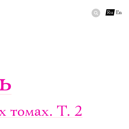
Ru
En
ный сертификат
ры
в буфете
ь
 томах. Т. 2