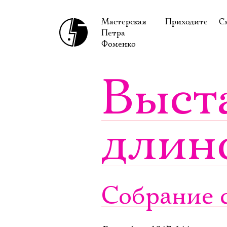
Мастерская
Приходите
С
Петра
В сентябре
С
Фоменко
В октябре
Н
Выст
Гастроли
Н
Доступ для ин
В
длин
Правила посе
В
Как добраться
Ф
Собрание с