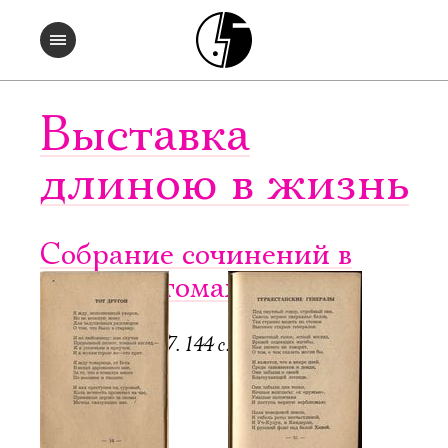
Выставка
длиною в жизнь
Собрание сочинений в
четырех томах. Т. 2
Регенсбург, 1947. 144 с.