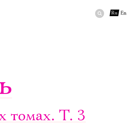
Ru
En
ный сертификат
ры
в буфете
ь
 томах. Т. 3