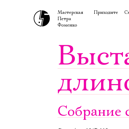
Мастерская
Приходите
С
Петра
В сентябре
С
Фоменко
В октябре
Н
Выст
Гастроли
Н
Доступ для ин
В
длин
Правила посе
В
Как добраться
Ф
Собрание с