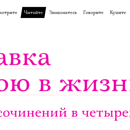
мотрите
Читайте
Знакомьтесь
Говорите
Купите
пектакли
История театра
Пётр Фоменко
Форум
Билеты
еспектакли
Пресса о театре
Евгений Каменькович
Вопросы—ответы
Подароч
авка
а нашей сцене
Новости
Актёры
Контакты
Сувени
валидов
идеотека
Архив спектаклей
Режиссёры
Личный приём
Столик 
ою в жизн
щения
неклассные чтения
Архив проектов
Художники
отовыставка
Благодарности
Руководство
Библиотека Гумилёва
Сотрудники
Официальные документы
Юрий Степанов
очинений в четырех
Владимир Максимов