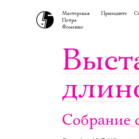
Мастерская
Приходите
С
Петра
В сентябре
С
Фоменко
В октябре
Н
Выст
Гастроли
Н
Доступ для ин
В
длин
Правила посе
В
Как добраться
Ф
Собрание с