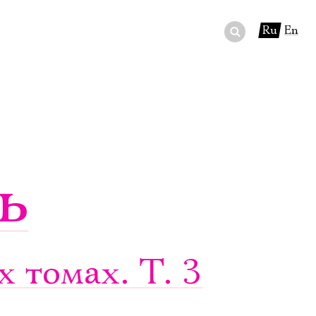
Ru
En
ный сертификат
ры
в буфете
ь
 томах. Т. 3