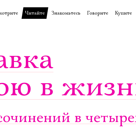
мотрите
Читайте
Знакомьтесь
Говорите
Купите
пектакли
История театра
Пётр Фоменко
Форум
Билеты
еспектакли
Пресса о театре
Евгений Каменькович
Вопросы—ответы
Подароч
авка
а нашей сцене
Новости
Актёры
Контакты
Сувени
валидов
идеотека
Архив спектаклей
Режиссёры
Личный приём
Столик 
ою в жизн
щения
неклассные чтения
Архив проектов
Художники
отовыставка
Благодарности
Руководство
Библиотека Гумилёва
Сотрудники
Официальные документы
Юрий Степанов
очинений в четырех
Владимир Максимов