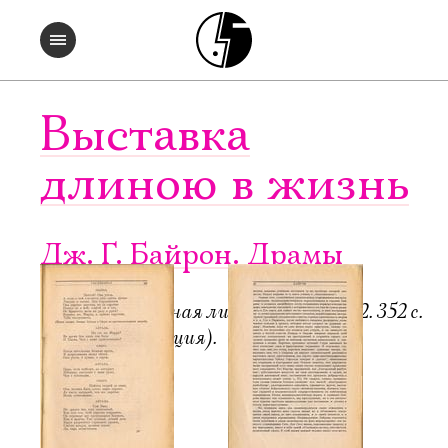
Выставка
длиною в жизнь
Дж. Г. Байрон. Драмы
Пб.-М.: Всемирная литература, 1922. 352 с.
6000 экз. (редакция).