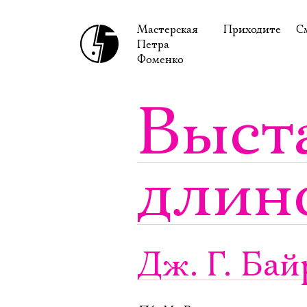
Мастерская
Приходите
С
Петра
В сентябре
С
Фоменко
В октябре
Н
Выст
Гастроли
Н
Доступ для ин
В
длин
Правила посе
В
Как добраться
Ф
Дж. Г. Ба