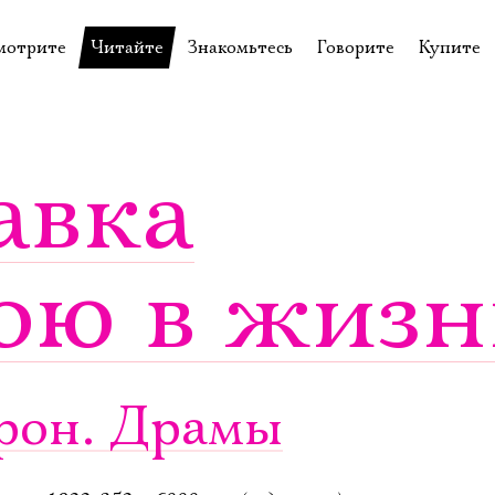
мотрите
Читайте
Знакомьтесь
Говорите
Купите
пектакли
История театра
Пётр Фоменко
Форум
Билеты
еспектакли
Пресса о театре
Евгений Каменькович
Вопросы—ответы
Подароч
авка
а нашей сцене
Новости
Актёры
Контакты
Сувени
валидов
идеотека
Архив спектаклей
Режиссёры
Личный приём
Столик 
ою в жизн
щения
неклассные чтения
Архив проектов
Художники
отовыставка
Благодарности
Руководство
Библиотека Гумилёва
Сотрудники
Официальные документы
Юрий Степанов
йрон. Драмы
Владимир Максимов