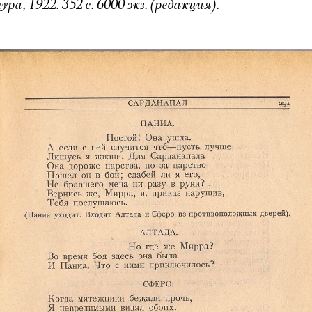
, 1922. 352 с. 6000 экз. (редакция).
Электропочта
Имя