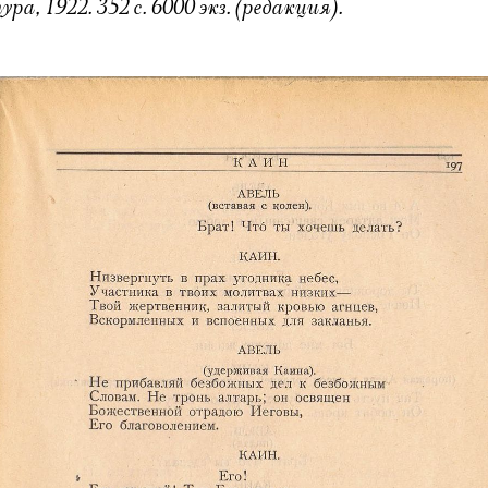
, 1922. 352 с. 6000 экз. (редакция).
Электропочта
Имя