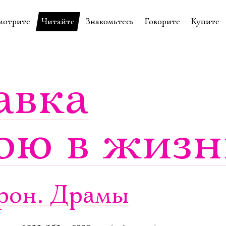
мотрите
Читайте
Знакомьтесь
Говорите
Купите
пектакли
История театра
Пётр Фоменко
Форум
Билеты
еспектакли
Пресса о театре
Евгений Каменькович
Вопросы—ответы
Подароч
авка
а нашей сцене
Новости
Актёры
Контакты
Сувени
валидов
идеотека
Архив спектаклей
Режиссёры
Личный приём
Столик 
ою в жизн
щения
неклассные чтения
Архив проектов
Художники
отовыставка
Благодарности
Руководство
Библиотека Гумилёва
Сотрудники
Официальные документы
Юрий Степанов
йрон. Драмы
Владимир Максимов