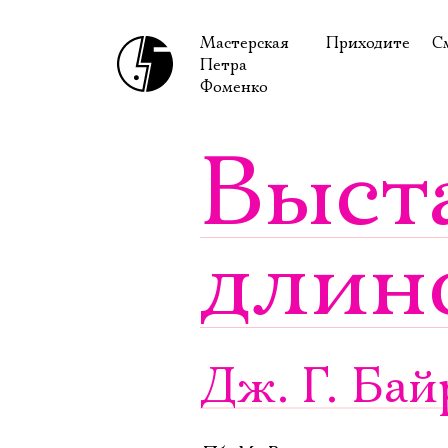
Мастерская
Приходите
С
Петра
В сентябре
С
Фоменко
В октябре
Н
Выст
Гастроли
Н
Доступ для ин
В
длин
Правила посе
В
Как добраться
Ф
Дж. Г. Ба