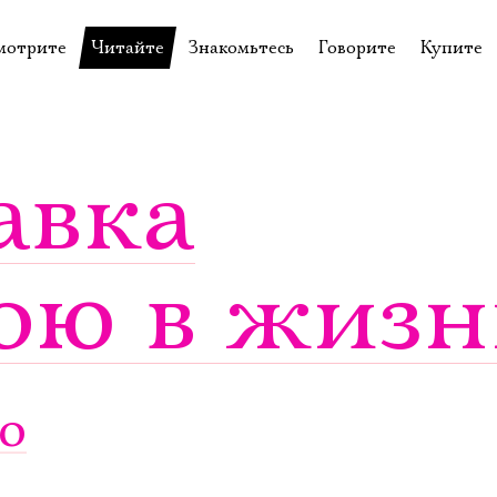
мотрите
Читайте
Знакомьтесь
Говорите
Купите
пектакли
История театра
Пётр Фоменко
Форум
Билеты
еспектакли
Пресса о театре
Евгений Каменькович
Вопросы—ответы
Подароч
авка
а нашей сцене
Новости
Актёры
Контакты
Сувени
валидов
идеотека
Архив спектаклей
Режиссёры
Личный приём
Столик 
ою в жизн
щения
неклассные чтения
Архив проектов
Художники
отовыставка
Благодарности
Руководство
Библиотека Гумилёва
Сотрудники
Официальные документы
Юрий Степанов
о
Владимир Максимов