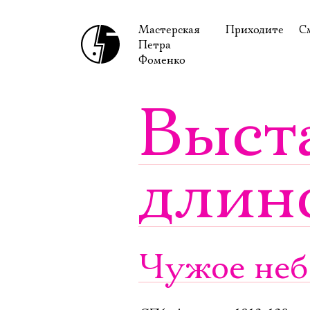
Мастерская
Приходите
С
Петра
В сентябре
С
Фоменко
В октябре
Н
Выст
Гастроли
Н
Доступ для ин
В
длин
Правила посе
В
Как добраться
Ф
Чужое неб