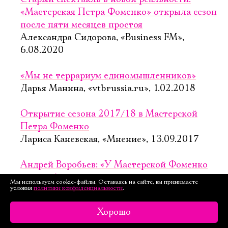
«Мастерская Петра Фоменко» открыла сезон
после пяти месяцев простоя
Александра Сидорова, «Business FM»,
6.08.2020
«Мы не террариум единомышленников»
Дарья Манина, «vtbrussia.ru», 1.02.2018
Открытие сезона 2017/18 в Мастерской
Петра Фоменко
Лариса Каневская, «Мнение», 13.09.2017
Андрей Воробьев: «У Мастерской Фоменко
нет свободного времени»
Мы используем cookie-файлы. Оставаясь на сайте, вы принимаете
условия
политики конфиденциальности
.
Виктор Борзенко, Валерий Яков, «Театрал-
online», 13.12.2016
Хорошо