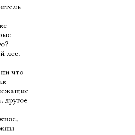
ритель
же
рые
то?
й лес.
 ни что
ак
длежащие
, другое
жное,
лжны