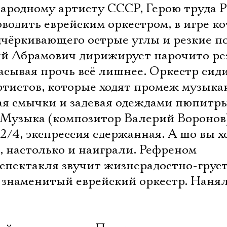
ародному артисту СССР, Герою труда
водить еврейским оркестром, в игре ко
дчёркивающего острые углы и резкие п
й Абрамович дирижирует нарочито ре
расывая прочь всё лишнее. Оркестр сид
артистов, которые ходят промеж музыка
ая смычки и задевая одеждами пюпитры
Музыка (композитор Валерий Воронов
2/4, экспрессия сдержанная. А шо вы х
, настолько и наиграли. Рефреном
 спектакля звучит жизнерадостно-грус
о знаменитый еврейский оркестр. Нанял