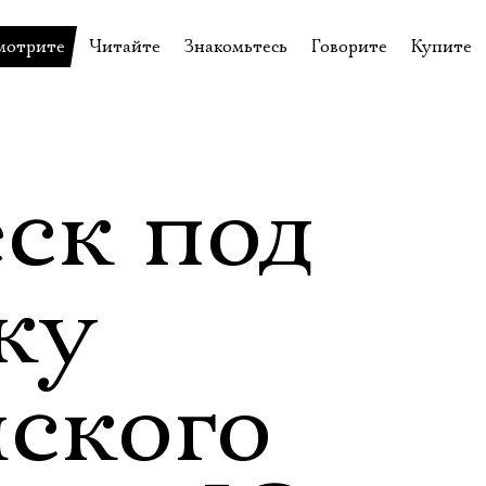
мотрите
Читайте
Знакомьтесь
Говорите
Купите
пектакли
История театра
Пётр Фоменко
Форум
Билеты
еспектакли
Пресса о театре
Евгений Каменькович
Вопросы—ответы
Подароч
а нашей сцене
Новости
Актёры
Контакты
Сувени
ск под
валидов
идеотека
Архив спектаклей
Режиссёры
Личный приём
Столик 
щения
неклассные чтения
Архив проектов
Художники
ку
отовыставка
Благодарности
Руководство
Библиотека Гумилёва
Сотрудники
йского
Официальные документы
Юрий Степанов
Владимир Максимов