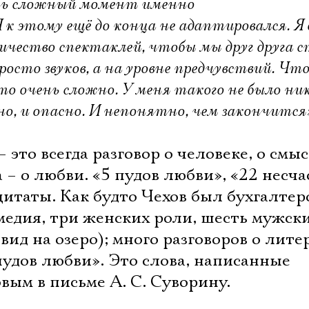
Имя
чень сложный момент именно
 к этому ещё до конца не адаптировался. Я
ичество спектаклей, чтобы мы друг друга 
росто звуков, а на уровне предчувствий. Чт
о очень сложно. У меня такого не было ник
Ознакомиться
но, и опасно. И непонятно, чем закончится
 это всегда разговор о человеке, о смы
 – о любви. «5 пудов любви», «22 несча
цитаты. Как будто Чехов был бухгалтеро
медия, три женских роли, шесть мужски
вид на озеро); много разговоров о лите
пудов любви». Это слова, написанные
овым в письме А. С. Суворину.