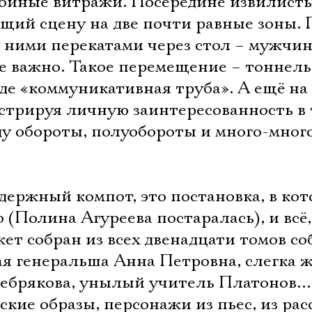
ойные витражи. Посередине извилист
щий сцену на две почти равные зоны. 
ними перекатами через стол – мужчин
 важно. Такое перемещение – тоннель
оде «коммуникативная труба». А ещё на
стрируя личную заинтересованность в
ду обороты, полуобороты и много-мног
держный компот, это постановка, в ко
 (Полина Агуреева постаралась), и всё,
жет собран из всех двенадцати томов с
я генеральша Анна Петровна, слегка 
ебрякова, унылый учитель Платонов…
кие образы, персонажи из пьес, из расс