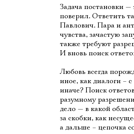
Задача постановки — 
поверил. Ответить та
Павлович. Пара и ант
чувства, зачастую з
также требуют разре
И вновь поиск ответо
Любовь всегда порожд
иное, как диалоги – с
иначе? Поиск ответо
разумному разрешению
дело — в какой облас
за скобки, как несущ
а дальше – цепочка 