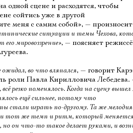
на одной сцене и расходятся, чтобы
ене сойтись уже в другой
те меня с самим собой», — произносит
хитипические ситуации и темы Чехова, кото
 его мировоззрение»
, — поясняет режисс
гуреева.
 ожидал, во что вляпался
, — говорит Кар
ль роли Павла Кирилловича Лебедева.
 всё резко поменялось. Когда на сцену выше
нялось ещё сильнее, потому что
ы стали играть по-другому. Та же мелодия, 
Электропочта
чти тот же темп и ритм, который меняетс
, но он что-то такое делает руками, и воз