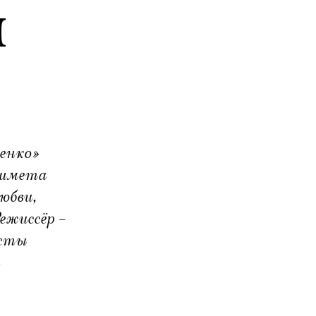
я
енко»
ашмета
юбви,
ежиссёр –
исты