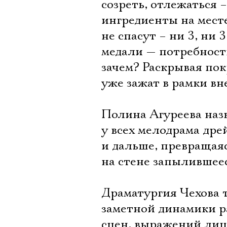
созреть, отлежаться 
ингредиенты на месте
не спасут – ни 3, ни 
медали — потребность
зачем? Раскрывая пок
уже зажат в рамки вн
Полина Агуреева назы
у всех мелодрама дре
и дальше, превращаяс
на стене запылившеес
Драматургия Чехова т
заметной динамики р
сцен, выражений лиц