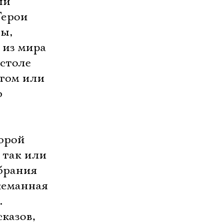
ый
Герои
ы,
 из мира
 столе
 том или
о
торой
 так или
обрания
жеманная
.
казов,