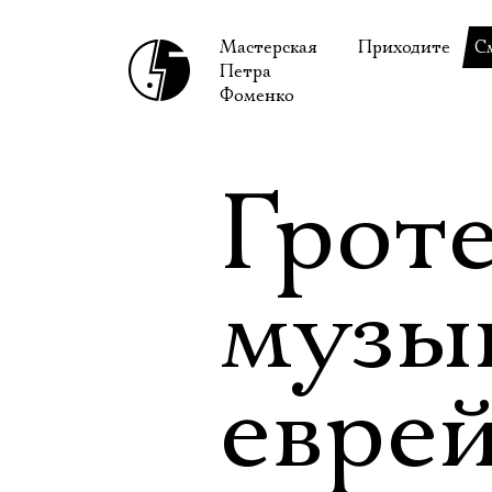
Мастерская
Приходите
С
Петра
В сентябре
С
Фоменко
В октябре
Н
Гастроли
Н
Гроте
Доступ для ин
В
Правила посе
В
музы
Как добраться
Ф
евре