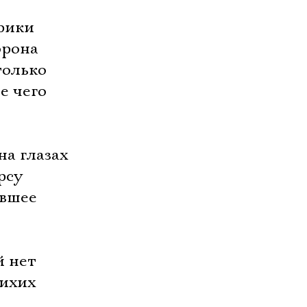
ерики
орона
только
е чего
на глазах
рсу
евшее
й нет
тихих