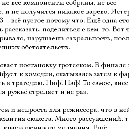
– не все компоненты собраны, не все
, и не получится никакое варево. Ист
33 – всё пустое потому что. Ещё одна ст
 рассказать, поделиться с кем-то. Вот 
рывало, нарушаешь сакральность, посл
ешних обстоятельств.
вает постановку гротеском. В финале 
йфует к комедии, скатываясь затем к фа
ь в трагедию. Пиф! Паф! То самое, вис
я ружьё стреляет и не раз.
ем и непроста для режиссера, что в не
азвития сюжета. Много рассуждений, 
, красноречивого молчания. Ещё