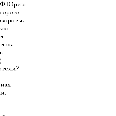
 РФ Юрию
торого
овороты.
зко
ит
нтов,
.
)
отели?
тная
и,