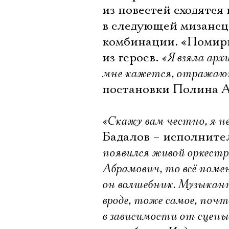
из повестей сходятся 
в следующей мизансц
комбинации. «Помири
из героев.
«Я взяла ар
мне кажется, отражают
постановки Полина А
«Скажу вам честно, я не
Бадалов – исполните
появился живой оркестр,
Абрамович, то всё поме
он волшебник. Музыкант
вроде, тоже самое, по
в зависимости от сцены