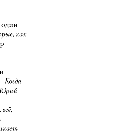
 один
рые, как
ёр
эн
 –
Когда
л Юрий
всё,
я
никает