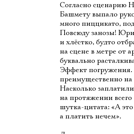
Согласно сценарию Н
Башмету выпало руко
много пиццикато, по
Повсюду занозы! Юри
и хлёстко, будто отб
на сцене в метре от 
буквально расталкив
Эффект погружения. 
преимущественно на 
Насколько заплатили
на протяжении всего
шутка-цитата: «А эт
а платить нечем».