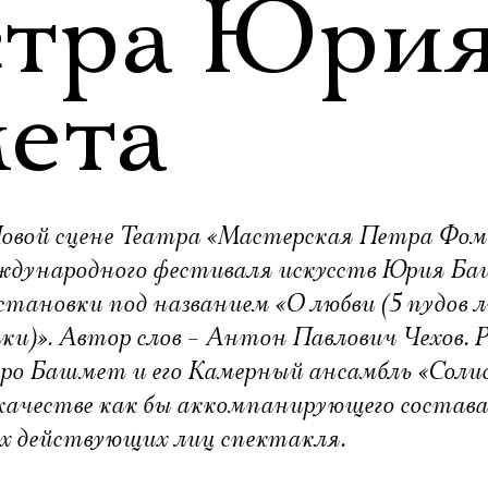
стра Юри
ета
 Новой сцене Театра «Мастерская Петра Фом
международного фестиваля искусств Юрия Б
становки под названием «О любви (5 пудов л
ки)». Автор слов – Антон Павлович Чехов. Р
тро Башмет и его Камерный ансамбль «Сол
качестве как бы аккомпанирующего состава
их действующих лиц спектакля.