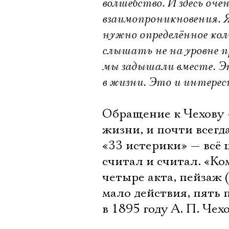
волшебство. И здесь о
взаимопроникновения. Я
нужно определённое кол
слышать не на уровне п
мы задышали вместе. Эт
в жизни. Это и интерес
Обращение к Чехову –
жизни, и почти всегда
«33 истерики» — всё 
считал и считал. «Ко
четыре акта, пейзаж (
мало действия, пять 
в 1895 году А. П. Чех