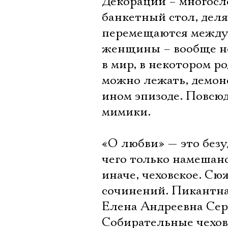
Декорации – многосл
банкетный стол, деля
перемещаются между 
женщины – вообще не
в мир, в некотором р
можно лежать, демон
ином эпизоде. Повсю
мимики.
«О любви» — это безу
чего только намешано
иначе, чеховское. Сю
сочинений. Пикантна
Елена Андреевна Сер
Собирательные чеховс