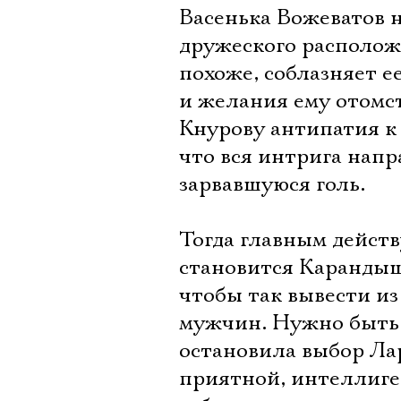
Васенька Вожеватов н
дружеского расположе
похоже, соблазняет 
и желания ему отомст
Кнурову антипатия к
что вся интрига напр
зарвавшуюся голь.
Тогда главным дейст
становится Карандыш
чтобы так вывести из
мужчин. Нужно быть 
остановила выбор Ла
приятной, интеллиге