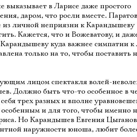
е выказывает в Ларисе даже простого
ния, даром, что росли вместе. Паратов
ее из личной неприязни к Карандышеву
ить. Кажется, что и Вожеватову, и даж
 Карандышеву куда важнее симпатии к 
авлена только на то, чтобы поставить н
вующим лицом спектакля волей-неволе
ев. Должно быть что-то особенное в че
 себя трех разных и вполне уравновеш
особенным и для того, чтобы именно н
риса. Но Карандышев Евгения Цыганова
нтной наружности юноша, любит более