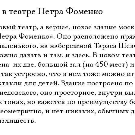
в театре Петра Фоменко
вый театр, а вернее, новое здание моск
Петра Фоменко». Оно расположено пря
маленького, на набережной Тараса Шев
жно давать и там, и здесь. В новом теа
ена  их две, большой зал (на 450 мест)
 так устроено, что в нем тоже можно иг
ктакли для детей. Здание построено по
недовского, оно просторное, внутри в
х тонах, но кажется по преимуществу б
 геометрично, и нет никаких, обычных 
излишеств.