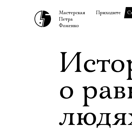
Мастерская
Приходите
С
Петра
В сентябре
С
Фоменко
В октябре
Н
Гастроли
Н
Исто
Доступ для ин
В
Правила посе
В
о ра
Как добраться
Ф
людя