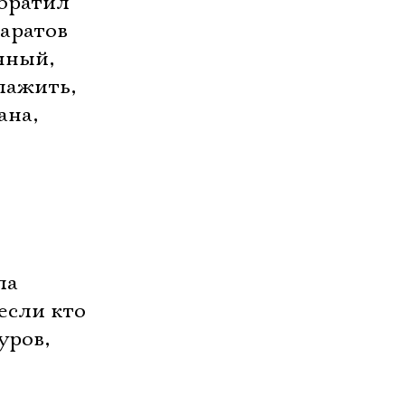
братил
Паратов
чный,
лажить,
ана,
ла
если кто
уров,