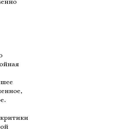
венно
е
о
тойная
вшее
ленное,
е.
 критики
той