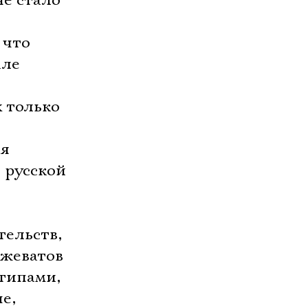
не стало
 что
але
х только
ся
 русской
тельств,
ожеватов
 типами,
е,