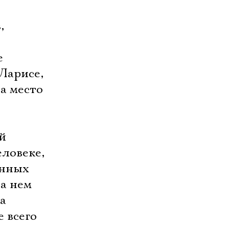
,
е
Ларисе,
а место
й
ловеке,
енных
а нем
 
 всего