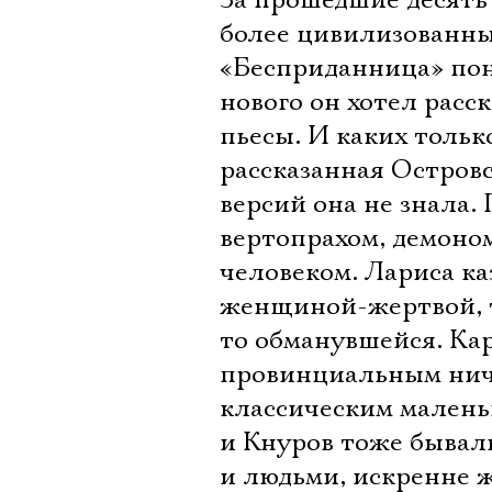
За прошедшие десять 
более цивилизованным
«Бесприданница» пон
нового он хотел расс
пьесы. И каких тольк
рассказанная Островс
версий она не знала.
вертопрахом, демоно
человеком. Лариса ка
женщиной-жертвой, т
то обманувшейся. Ка
провинциальным ничто
классическим малень
и Кнуров тоже бывал
и людьми, искренне ж