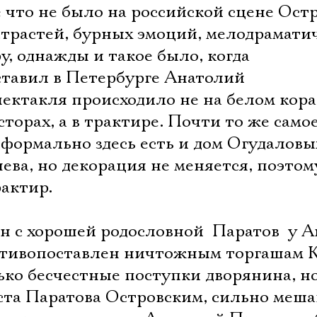
е что не было на российской сцене Остр
трастей, бурных эмоций, мелодрамати
у, однажды и такое было, когда
тавил в Петербурге Анатолий
пектакля происходило не на белом кор
торах, а в трактире. Почти то же самое 
 формально здесь есть и дом Огудаловы
ва, но декорация не меняется, поэтом
рактир.
 с хорошей родословной  Паратов  у 
отивопоставлен ничтожным торгашам 
Электропочта
ько бесчестные поступки дворянина, но
уста Паратова Островским, сильно меш