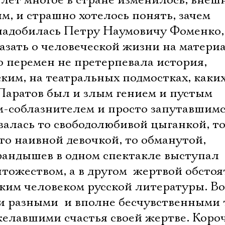
лет многое в стране изменилось, внеш
, и страшно хотелось понять, зачем
адобилась Петру Наумовичу Фоменко,
казать о человеческой жизни на матери
о перемен не претерпевала история,
ким, на театральных подмостках, каки
 Паратов был и злым гением и пустым
м-соблазнителем и просто запутавшим
залась то свободолюбивой цыганкой, то
о наивной девочкой, то обманутой,
рандышев в одном спектакле выступал
жеством, а в другом  жертвой обстоя
ким человеком русской литературы. В
и разными  и вполне бесчувственными
елавшими счастья своей жертве. Короч