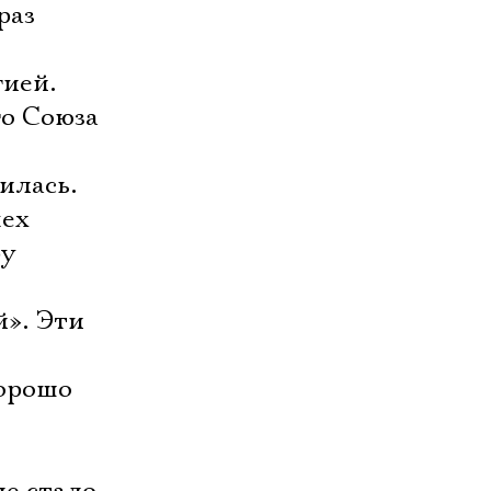
раз
гией.
го Союза
илась.
пех
 
й». Эти
хорошо