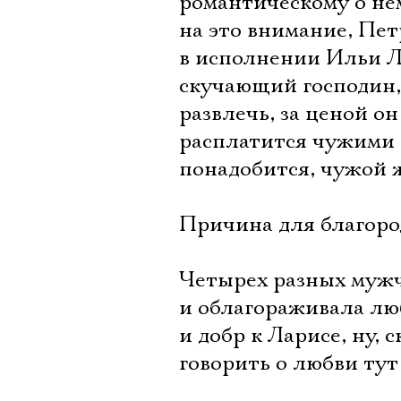
романтическому о не
на это внимание, Пе
в исполнении Ильи 
скучающий господин, 
развлечь, за ценой он
расплатится чужими 
понадобится, чужой 
Причина для благоро
Четырех разных мужч
и облагораживала люб
и добр к Ларисе, ну, 
говорить о любви тут