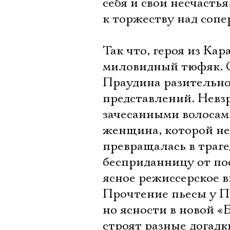
себя и свои несчастья
к торжеству над соп
Так что, героя из Кар
миловидный тюфяк. О
Праудина разительно
представлений. Невзр
зачесанными волосами
женщина, которой не
превращалась в траге
бесприданницу от по
ясное режиссерское в
Прочтение пьесы у П
но ясности в новой 
строят разные догадк