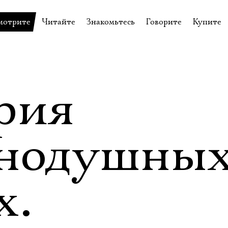
мотрите
Читайте
Знакомьтесь
Говорите
Купите
пектакли
История театра
Пётр Фоменко
Форум
Билеты
еспектакли
Пресса о театре
Евгений Каменькович
Вопросы—ответы
Подароч
а нашей сцене
Новости
Актёры
Контакты
Сувени
рия
валидов
идеотека
Архив спектаклей
Режиссёры
Личный приём
Столик 
щения
неклассные чтения
Архив проектов
Художники
внодушны
отовыставка
Благодарности
Руководство
Библиотека Гумилёва
Сотрудники
х.
Официальные документы
Юрий Степанов
Владимир Максимов