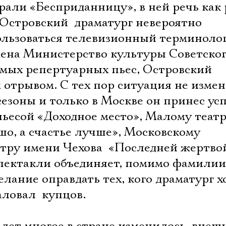
рали «Бесприданницу», в ней речь как 
 Островский  драматург невероятно
ользоваться телевизионный терминоло
мена Министерство культуры Советско
амых репертуарных пьес, Островский
отрывом. С тех пор ситуация не измен
сезоны и только в Москве он принес ус
ьесой «Доходное место», Малому театру
ошо, а счастье лучше», Московскому
тру имени Чехова  «Последней жертво
пектакли объединяет, помимо фамилии
елание оправдать тех, кого драматург 
ловал  купцов.