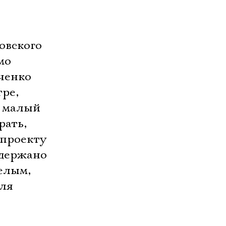
овского
мо
ченко
тре,
 и малый
рать,
 проекту
ыдержано
елым,
для