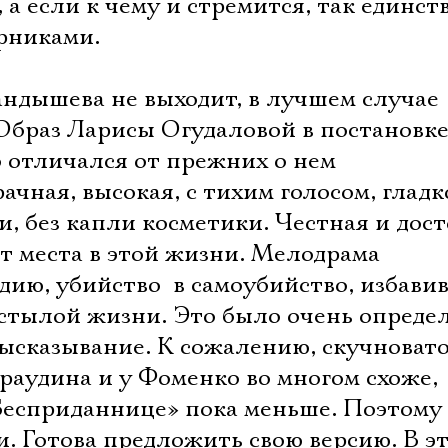
, а если к чему и стремится, так единст
ерниками.
андышева не выходит, в лучшем случае 
браз Ларисы Огудаловой в постановк
 отличался от прежних о нем
ачная, высокая, с тихим голосом, гладк
, без капли косметики. Честная и дос
т места в этой жизни. Мелодрама
дию, убийство  в самоубийство, избави
стылой жизни. Это было очень опреде
ысказывание. К сожалению, скучновато
раудина и у Фоменко во многом схоже,
«Бесприданнице» пока меньше. Поэтому
и. Готова предложить свою версию. В э