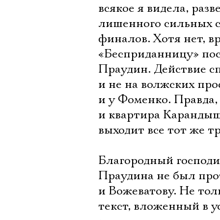
всякое я видела, разв
лишенного сильных с
финалов. Хотя нет, вр
«Бесприданницу» пос
Праудин. Действие с
и не на волжских прос
и у Фоменко. Правда,
и квартира Карандыше
выходит все тот же т
Благородный господин
Праудина не был пр
и Вожеватову. Не тол
текст, вложенный в 