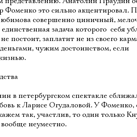
м представлению. Анатолий Праудин о
Имя
тр Фоменко это сильно акцентировал. 
Любимова совершенно циничный, мело
единственная задача которого  себя уб
 не постоит, заплатит не из своего карм
Ознакомиться
деньгами, чужим достоинством, если
жизнью.
дства
ин в петербургском спектакле сближа
овь к Ларисе Огудаловой. У Фоменко, 
скажем так, участлив, то один только Кн
 вообще неуместно.