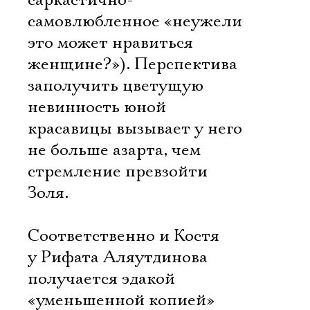
саркастично-
самовлюбленное «неужели
это может нравиться
женщине?»). Перспектива
заполучить цветущую
невинность юной
Электропочта
красавицы вызывает у него
не больше азарта, чем
Имя
стремление превзойти
Золя.
Соответственно и Костя
Ознакомиться
у Рифата Аляутдинова
получается эдакой
«уменьшенной копией»