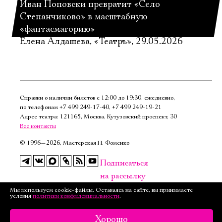
Иван Поповски превратит «Село
Степанчиково» в масштабную
«фантасмагорию»
Елена Алдашева, «Театръ», 29.05.2026
Справки о наличии билетов с 12:00 до 19:30, ежедневно,
по телефонам
+7 499 249‑17‑40
,
+7 499 249‑19‑21
Адрес театра: 121165, Москва, Кутузовский проспект, 30
Все контакты
©
1996—2026, Мастерская П. Фоменко
Подписаться
на рассылку
Мы используем cookie-файлы. Оставаясь на сайте, вы принимаете
Версия для слабовидящих
условия
политики конфиденциальности
.
Хорошо