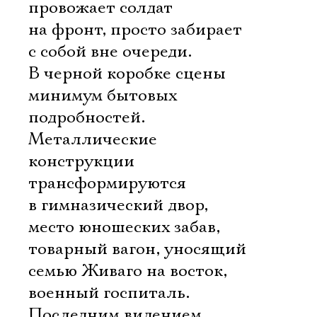
провожает солдат
на фронт, просто забирает
с собой вне очереди.
В черной коробке сцены
минимум бытовых
Электропочта
подробностей.
Металлические
конструкции
Имя
трансформируются
в гимназический двор,
место юношеских забав,
товарный вагон, уносящий
Ознакомиться
семью Живаго на восток,
военный госпиталь.
Последним видением