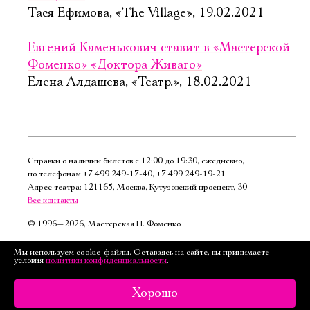
Тася Ефимова, «The Village», 19.02.2021
Евгений Каменькович ставит в «Мастерской
Фоменко» «Доктора Живаго»
Елена Алдашева, «Театр.», 18.02.2021
Справки о наличии билетов с 12:00 до 19:30, ежедневно,
по телефонам
+7 499 249‑17‑40
,
+7 499 249‑19‑21
Адрес театра: 121165, Москва, Кутузовский проспект, 30
Все контакты
©
1996—2026, Мастерская П. Фоменко
Подписаться
Мы используем cookie-файлы. Оставаясь на сайте, вы принимаете
условия
политики конфиденциальности
.
на рассылку
Версия для слабовидящих
Хорошо