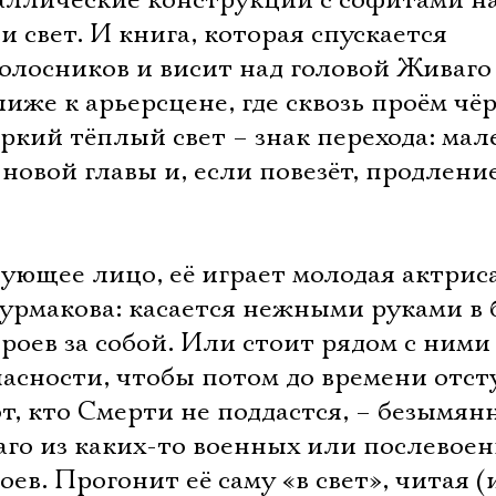
ллические конструкции с софитами на
Имя
и свет. И книга, которая спускается
колосников и висит над головой Живаго
лиже к арьерсцене, где сквозь проём чё
 яркий тёплый свет – знак перехода: ма
Ознакомиться
новой главы и, если повезёт, продлени
вующее лицо, её играет молодая актрис
урмакова: касается нежными руками в
ероев за собой. Или стоит рядом с ними
опасности, чтобы потом до времени отст
т, кто Смерти не поддастся, – безымя
го из каких-то военных или послевоен
оев. Прогонит её саму «в свет», читая (