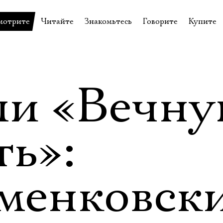
мотрите
Читайте
Знакомьтесь
Говорите
Купите
пектакли
История театра
Пётр Фоменко
Форум
Билеты
еспектакли
Пресса о театре
Евгений Каменькович
Вопросы—ответы
Подароч
а нашей сцене
Новости
Актёры
Контакты
Сувени
ли «Вечн
валидов
идеотека
Архив спектаклей
Режиссёры
Личный приём
Столик 
щения
неклассные чтения
Архив проектов
Художники
ть»:
отовыставка
Благодарности
Руководство
Библиотека Гумилёва
Сотрудники
менковск
Официальные документы
Юрий Степанов
Владимир Максимов