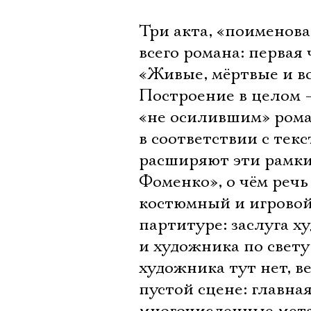
Три акта, «поименов
всего романа: первая
«Живые, мёртвые и во
Построение в целом –
«не осилившим» роман
в соответствии с тек
расширяют эти рамки
Фоменко», о чём речь
костюмный и игровой
партитуре: заслуга 
и художника по свету
художника тут нет, в
пустой сцене: главна