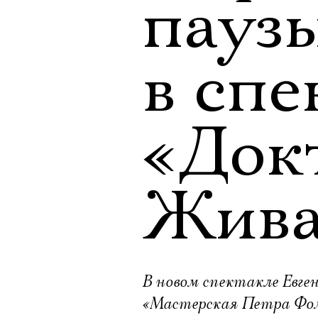
пауз
в спе
«Док
Жива
В новом спектакле Евге
«Мастерская Петра Фо