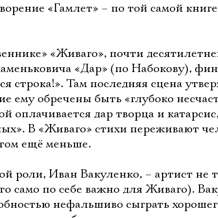
ворение «Гамлет» – по той самой книге
еннике» «Живаго», почти десятилетне
Каменьковича «Дар» (по Набокову), фи
ся строка!». Там последняя сцена утве
ие ему обречены быть «глубоко несчас
ой оплачивается дар творца и катарсис
ных». В «Живаго» стихи переживают че
этом ещё меньше.
й роли, Иван Вакуленко, – артист не 
о само по себе важно для Живаго). Ва
собностью нефальшиво сыграть хорошег