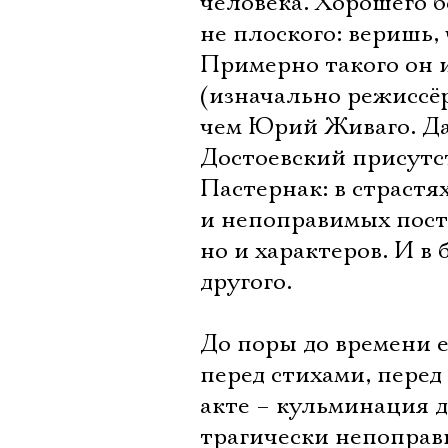
человека. Хорошего бе
не плоского: веришь,
Примерно такого он и
(изначально режиссё
чем Юрий Живаго. Да
Достоевский присутст
Пастернак: в страстя
и непоправимых посту
но и характеров. И в
другого.
До поры до времени 
перед стихами, перед
акте – кульминация д
трагически непоправ