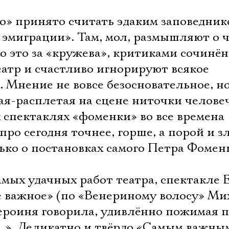
» принято считать эдаким заповедник
эмиграции». Там, мол, размышляют о ч
о это за «кружева», критиками сочинён
атр и счастливо игнорируют всякое
. Мнение не вовсе безосновательное, но
тая-расплетая на сцене ниточки челове
х спектаклях «фоменки» во все времена
про сегодня точнее, горше, а порой и з
лько о постановках самого Петра Фомен
самых удачных работ театра, спектакле 
 важное» (по «Венериному волосу» Ми
ероиня говорила, удивлённо пожимая 
ю…». Деликатно и твёрдо «Самым важны