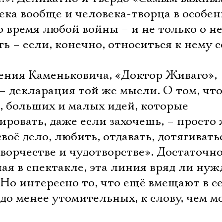
ека вообще и человека-творца в особе
во время любой войны – и не только о н
ть – если, конечно, относиться к нему с
ения Каменьковича, «Доктор Живаго»,
– декларация той же мысли. О том, чт
, больших и малых идей, которые
ровать, даже если захочешь, – просто
воё дело, любить, отдавать, дотягивать
«творчестве и чудотворстве». Достаточн
ая в спектакле, эта линия вряд ли нуж
 Но интересно то, что ещё вмещают в с
здо менее утомительных, к слову, чем 