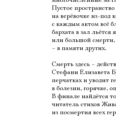
многочисленные мета
Пустое пространство 
на верёвочке из-под 
с каждым актом всё б
бархата в зал льётся
или большой смерти, 
– в памяти других.
Смерть здесь – дейст
Стефани Елизавета Б
перчатках и уводит г
в болезни, горячке, 
В финале найдётся то
читатель стихов Жива
из посмертия всех гер