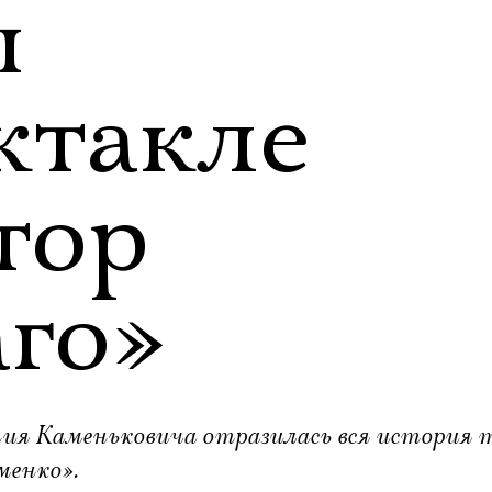
ы
ктакле
тор
го»
ния Каменьковича отразилась вся история
менко».