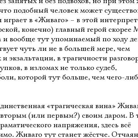
з запятых и без подвохов, но при этом
 что подобный человек может существо
 играет в «Живаго» – в этой интерпре
рской, конечно) главный герой скорее
 и вообще тут упоминаемый по ходу д
вует чуть ли не в большей мере, чем
х и экзальтации, в трагичности разгово
пков, в изломах не только судеб,
 боли, которой тут больше, чем чего-ли
единственная «трагическая вина» Живаг
 вторым (или первым?) своим даром. В 
раматического напряжения, здесь всё
имо. Живаго тут станет жёстче. Отчаян