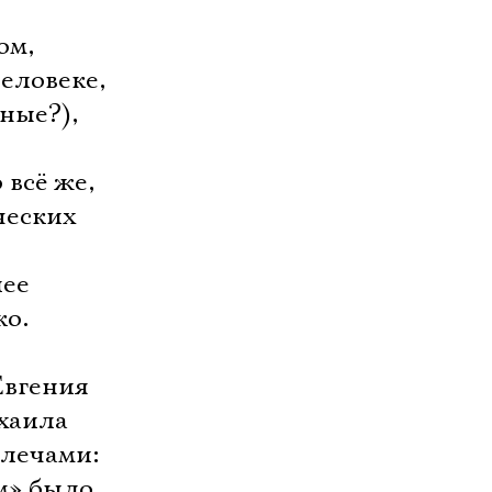
ом,
еловеке,
ные?),
 всё же,
ческих
лее
ко.
Евгения
хаила
плечами:
м» было