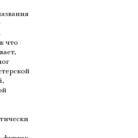
названия
–
.
к что
вает,
лог
стерской
й,
ой
ы
ктически