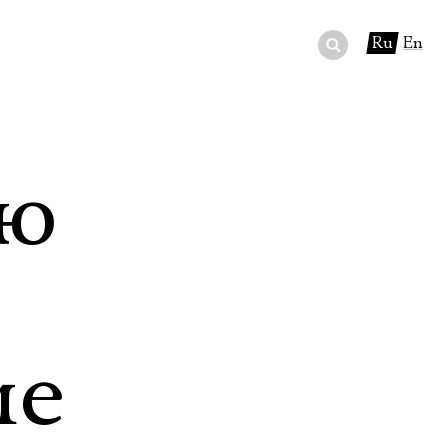
Ru
En
ный сертификат
ры
ую
в буфете
ие