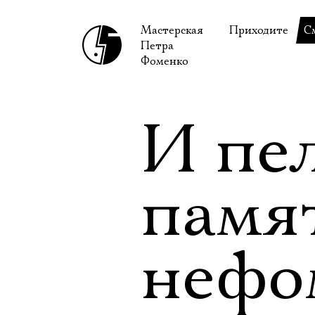
Мастерская
Приходите
С
Петра
В сентябре
С
Фоменко
В октябре
Н
Гастроли
Н
И пе
Доступ для ин
В
Правила посе
В
памя
Как добраться
Ф
нефо