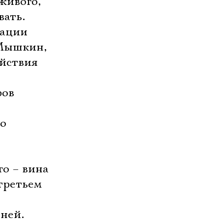
 живого,
вать.
тации
 Мышкин,
ействия
ров
бо
о – вина
третьем
ней.