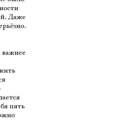
нности
ей. Даже
ерьёзно.
о важнее
 жить
ся
о
дается
ебя пять
можно