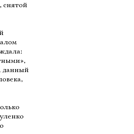
, снятой
й
налом
рждала:
тными»,
, данный
ловека,
только
куленко
о