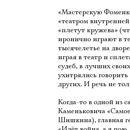
«Мастерскую Фоменко
«театром внутренней 
«плетут кружева» (чт
иронично играют в те
тысячелетье на дворе
играя в театр и спле
судеб, в лучших свои
ухитрялись говорить 
других. И речь не то
Когда-то в одной из 
Каменьковича «Самое
Шишкина), главная г
«Идёт война, а я по