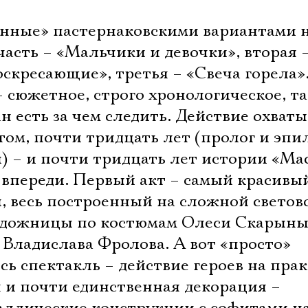
анные» пастернаковскими вариантами 
 часть – «Мальчики и девочки», вторая 
скресающие», третья – «Свеча горела»
 сюжетное, строго хронологическое, та
 есть за чем следить. Действие охваты
стом, почти тридцать лет (пролог и эпи
) – и почти тридцать лет истории «Ма
 впереди. Первый акт – самый красивы
, весь построенный на сложной светов
художницы по костюмам Олеси Скарын
 Владислава Фролова. А вот «просто»
Электропочта
есь спектакль – действие героев на пра
я и почти единственная декорация –