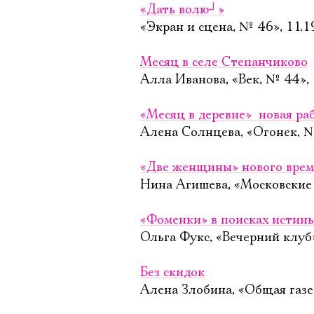
«Дать волю
┘
»
«Экран и сцена, № 46», 11.
Месяц в селе Степанчиково
Алла Иванова, «Век, № 44»,
«Месяц в деревне»  новая р
Алена Солнцева, «Огонек, №
«Две женщины» нового вре
Нина Агишева, «Московские 
«Фоменки» в поисках истин
Ольга Фукс, «Вечерний клуб»
Без скидок
Алена Злобина, «Общая газе