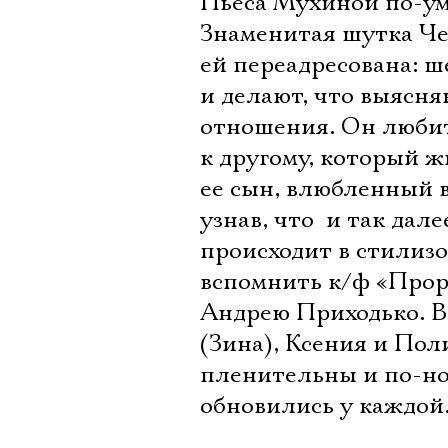
Пьеса Мухиной по-ум
Знаменитая шутка Че
ей переадресована: 
и делают, что выясн
отношения. Он любит 
к другому, который ж
ее сын, влюбленный в
узнав, что  и так да
происходит в стилиз
вспомнить к/ф «Прор
Андрею Приходько. В
(Зина), Ксения и Пол
пленительны и по-но
обновились у каждой