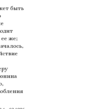
жет быть
о
ие
ходит
 ее же;
началось,
ействие
еру
Тюнина
о,
собления