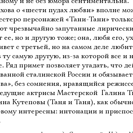
ному и не без юмора сентиментальна.
хова о «шести пудах любви» вполне мо
шестеро персонажей «Тани-Тани» тольк
яют чрезвычайно запутанные лирическ
ее, но и другую тоже; она, любя его, у
ивет с третьей, но на самом деле любит
 ту самую другую, из-за которой все и 
лее. Ряд примет позволяет угадать, что д
ованной сталинской России и обязывает
ва», без сомнения, нравящийся режисс
едущие актрисы Мастерской  Галина 
ина Кутеповы (Таня и Таня), как обычн
вому интересны: интонации и приспо
.