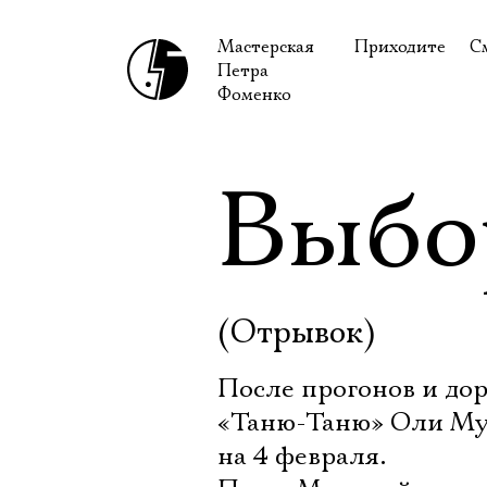
Мастерская
Приходите
С
Петра
В сентябре
С
Фоменко
В октябре
Н
Гастроли
Н
Выбо
Доступ для ин
В
Правила посе
В
Как добраться
Ф
(Отрывок)
После прогонов и до
«Таню-Таню» Оли Мух
на 4 февраля.