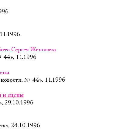
Электропочта
1996
Имя
 11.1996
абота Сергея Женовача
 44», 11.1996
Ознакомиться
мени
новости, № 44», 11.1996
ы и сцены
, 29.10.1996
та», 24.10.1996