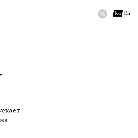
Ru
En
ный сертификат
ры
а
в буфете
ускает
ена