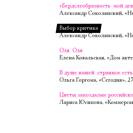
«Бердслеобразность  мой де
Александр Соколянский, «Не
Выбор критика
Александр Соколянский, «Не
Оля  Оля
Елена Ковальская, «Дом акте
В душе нашей  странное есть
Ольга Горгома, «Сегодня», 2
Цветы запоздалые российско
Лариса Юсипова, «Коммерсан