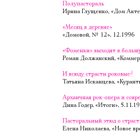
Полупастораль
Ирина Глущенко, «Дом Акте
«Месяц в деревне»
«Домовой, № 12», 12.1996
«Фоменки» выходят в больш
Роман Должанский, «Коммерс
И всюду страсти роковые
┘
Татьяна Исканцева, «Куранты
Архаичная рок-опера и совр
Дина Годер, «Итоги», 5.11.1
Пасторальный этюд о страст
Елена Николаева, «Новое вре