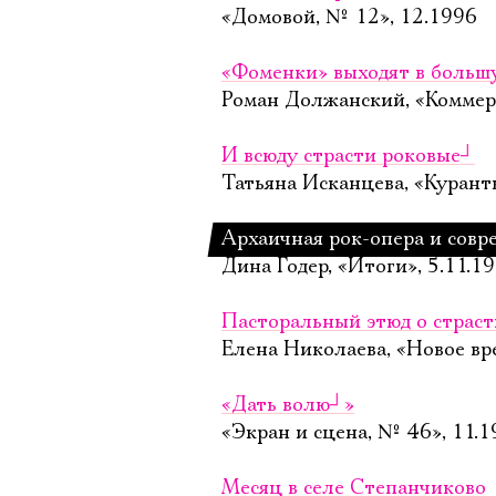
«Домовой, № 12», 12.1996
«Фоменки» выходят в больш
Роман Должанский, «Коммерс
И всюду страсти роковые
┘
Татьяна Исканцева, «Куранты
Архаичная рок-опера и совр
Дина Годер, «Итоги», 5.11.1
Пасторальный этюд о страст
Елена Николаева, «Новое вре
«Дать волю
┘
»
«Экран и сцена, № 46», 11.
Месяц в селе Степанчиково