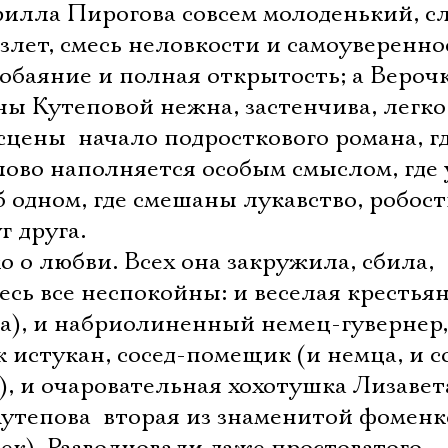
рилла Пирогова совсем молоденький, с
злет, смесь неловкости и самоуверенно
обаяние и полная открытость; а Вероч
ы Кутеповой нежна, застенчива, легко
сцены  начало подросткового романа, г
лово наполняется особым смыслом, где
об одном, где смешаны лукавство, робост
г друга.
о о любви. Всех она закружила, сбила,
десь все неспокойны: и веселая крестья
), и набриолиненный немец-гувернер,
 истукан, сосед-помещик (и немца, и с
Электропочта
), и очаровательная хохотушка Лизавет
утепова  вторая из знаменитой фомен