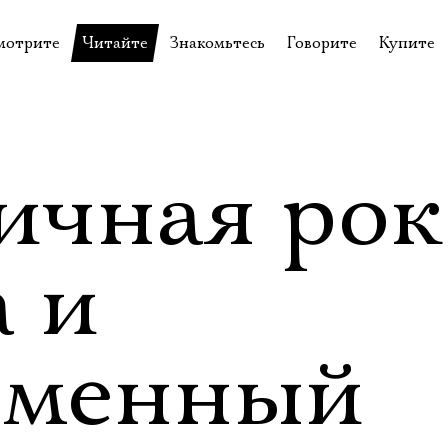
мотрите
Читайте
Знакомьтесь
Говорите
Купите
пектакли
История театра
Пётр Фоменко
Форум
Билеты
еспектакли
Пресса о театре
Евгений Каменькович
Вопросы—ответы
Подароч
а нашей сцене
Новости
Актёры
Контакты
Сувени
ичная рок
валидов
идеотека
Архив спектаклей
Режиссёры
Личный приём
Столик 
щения
неклассные чтения
Архив проектов
Художники
 и
отовыставка
Благодарности
Руководство
Библиотека Гумилёва
Сотрудники
еменный
Официальные документы
Юрий Степанов
Владимир Максимов