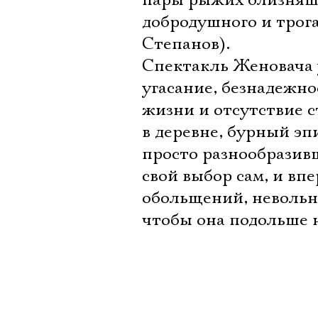
пары рыжих близняше
добродушного и тро
Степанов).
Спектакль Женовача у
угасание, безнадежно
жизни и отсутствие с
в деревне, бурный эп
просто разнообразив
свой выбор сам, и впе
обольщений, невольно
чтобы она подольше н