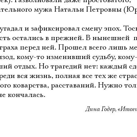
к). Разволновали даже простоватого,
Имя
гательного мужа Натальи Петровны (Ю
гадал и зафиксировал смену эпох. Тос
сть остались в прежней. В нынешней  
Ознакомиться
траха перед ней. Прошел всего лишь м
изод, кому-то изменивший судьбу, кому
ший отдых. Но трагедий нет: каждый с
реди вся жизнь, полная все тех же стра
го коварства, расставаний. Нужно тол
е кончалась.
Дина Годер, «Итоги