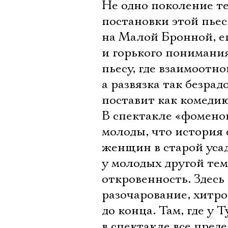
Не одно поколение те
постановки этой пьес
на Малой Бронной, е
и горького понимания
пьесу, где взаимоотн
а развязка так безра
поставит как комедию
В спектакле «фоменок
молоды, что история
женщин в старой уса
у молодых другой тем
откровенность. Здесь в
разочарование, хитро
до конца. Там, где у
в спектакле все преде