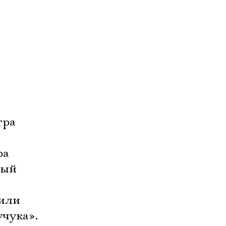
тра
ра
ный
 или
учука».