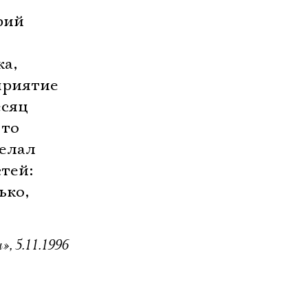
рий
ка,
приятие
есяц
-то
делал
стей:
ько,
», 5.11.1996