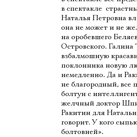
в спектакле  страст
Наталья Петровна влю
она не может и не же
на оробевшего Беляев
Островского. Галина
взбалмошную красави
поклонника новую лю
немедленно. Да и Рак
не благородный, все
болтун с интеллиген
желчный доктор Шпиге
Ракитин для Натальи
говорит. У кого сыпью
болтовней».