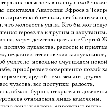
атралов оказалось в плену самой знам
ы  спектакля Анатолия Эфроса в Театр
го лирической печали, несбывшихся н
, что молодость ушла. Кто бы мог поду
ошения героев та к трудны и запутанны,
достна, через девятнадцать лет Сергей 
, полную лукавства, радости и прияти
», недавних гитисовских выпускников, 
 об учителе, невольно смутившем поко
дьбе, приобретает совершенно новый х
перамент, другой темп жизни, другая
се чувства, все поступки  радость,
сть, обман  бурны, открыты и доведен
 Тургенева отношения лишь намечены,
льно ясно: у автора  «протянул руки»,