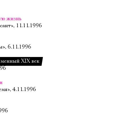
ую жизнь
ант», 11.11.1996
», 6.11.1996
еменный XIX век
996
и
мя», 4.11.1996
1996