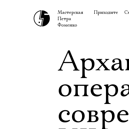
Мастерская
Приходите
С
Петра
В сентябре
С
Фоменко
В октябре
Н
Гастроли
Н
Арха
Доступ для ин
В
Правила посе
В
опера
Как добраться
Ф
совр