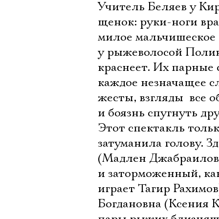
Учитель Беляев у Ки
щенок: руки-ноги вра
милое мальчишеское 
у рыжеволосой Полин
краснеет. Их парные 
каждое незначащее с
жесты, взгляды  все 
и боязнь спугнуть дру
Этот спектакль тольк
затуманила голову. З
(Мадлен Джабраилова
и заторможенный, как
играет Тагир Рахимов
Богдановна (Ксения К