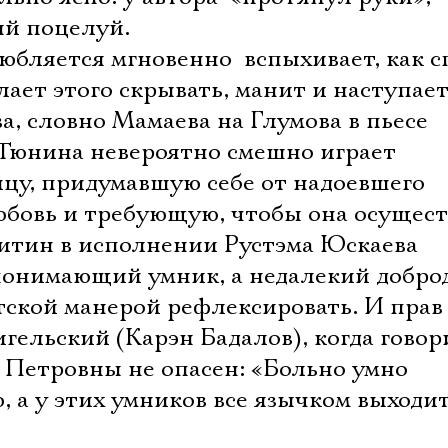
ный поцелуй.
бляется мгновенно  вспыхивает, как с
лает этого скрывать, манит и наступае
а, словно Мамаева на Глумова в пьесе
 Тюнина невероятно смешно играет
цу, придумавшую себе от надоевшего
бовь и требующую, чтобы она осущест
итин в исполнении Рустэма Юскаева 
 понимающий умник, а недалекий добр
тской манерой рефлексировать. И прав
льский (Карэн Бадалов), когда говори
 Петровны не опасен: «Больно умно
, а у этих умников все язычком выходит