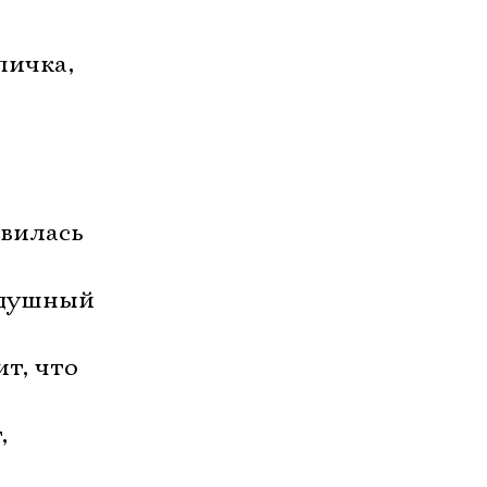
пичка,
т
вилась
одушный
т, что
,