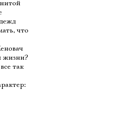
енитой
е
адежд
мать, что
Женовач
я жизни?
все так
й
арактер:
ы