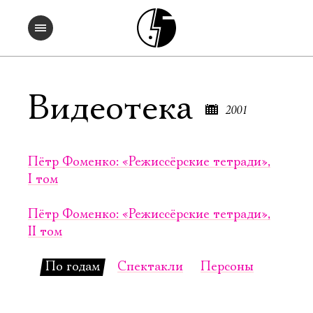
Видеотека
2001
2026
2025
Пётр Фоменко: «Режиссёрские тетради»,
I том
2024
2023
Пётр Фоменко: «Режиссёрские тетради»,
II том
2022
По годам
Спектакли
Персоны
2021
2020