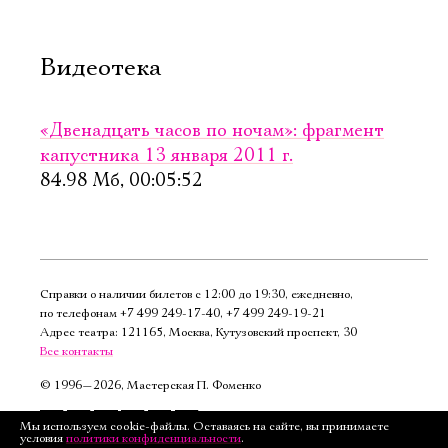
Видеотека
«Двенадцать часов по ночам»: фрагмент
капустника 13 января 2011 г.
84.98 Мб, 00:05:52
Справки о наличии билетов с 12:00 до 19:30, ежедневно,
по телефонам
+7 499 249‑17‑40
,
+7 499 249‑19‑21
Адрес театра: 121165, Москва, Кутузовский проспект, 30
Все контакты
©
1996—2026, Мастерская П. Фоменко
Подписаться
Мы используем cookie-файлы. Оставаясь на сайте, вы принимаете
условия
политики конфиденциальности
.