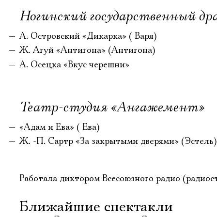
Ногинский государственный д
А. Островский «Дикарка» ( Варя)
Ж. Агуй «Антигона» (Антигона)
А. Осецка «Вкус черешни»
Театр-студия «Ангажемент»
«Адам и Ева» ( Ева)
Ж. -П. Сартр «За закрытыми дверями» (Эстель)
Работала диктором Всесоюзного радио (радиос
Ближайшие спектакли