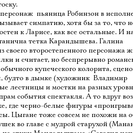
Имя
оску.
персонаж  пьяница Робинзон в исполн
зывает симпатию, хотя бы за то, что н
стен к Ларисе, как все остальные. И н
Ознакомиться
рганична тетка Карандышева. Галина
из своего второстепенного персонажа 
лки и считает, но беспрерывно романс
 обычного купеческого колорита, сцен
, будто в дымке (художник  Владимир
ые лестницы и мостки на разных уров
адрам события спектакля. А то вдруг во
ке, где черно-белые фигуры «проигрыв
есы. Цыгане тоже совсем не похожи на
ушек во главе с мудрой старухой (Мана