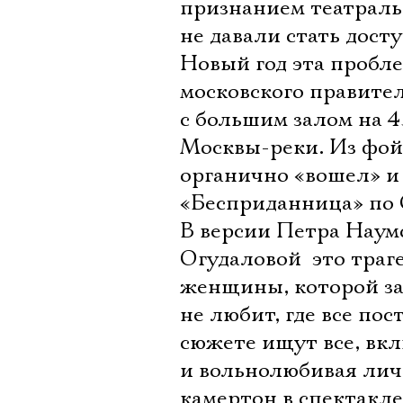
признанием театраль
не давали стать дост
Новый год эта пробл
московского правите
с большим залом на 45
Москвы-реки. Из фой
органично «вошел» и 
«Бесприданница» по 
В версии Петра Наум
Огудаловой  это тр
женщины, которой зав
не любит, где все пос
сюжете ищут все, вк
и вольнолюбивая личн
камертон в спектакл