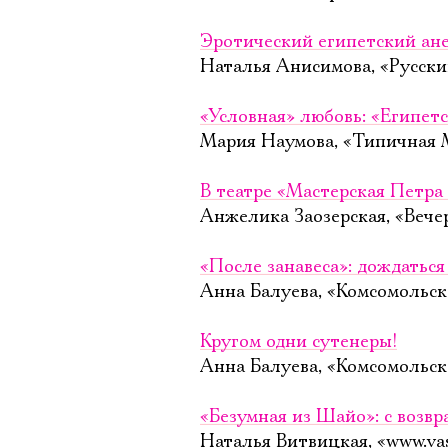
Эротический египетский ане
Наталья Анисимова, «Русский
«Условная» любовь: «Египет
Мария Наумова, «Типичная М
В театре «Мастерская Петра
Анжелика Заозерская, «Вече
«После занавеса»: дождаться
Анна Балуева, «Комсомольск
Кругом одни сутенеры!
Анна Балуева, «Комсомольска
«Безумная из Шайо»: с возв
Наталья Витвицкая, «www.vas