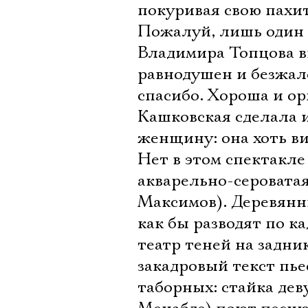
покуривая свою пахит
Пожалуй, лишь один 
Владимира Топцова вы
равнодушен и безжало
спасибо. Хороша и о
Кашковская сделала 
женщину: она хоть ви
Нет в этом спектакле
акварельно-сероватая
Максимов). Деревянн
как бы разводят по к
театр теней на задни
закадровый текст пь
таборных: стайка дев