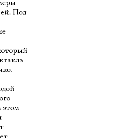
змеры
лей. Под
ие
который
ектакль
нко.
одой
ого
в этом
я
т
ет