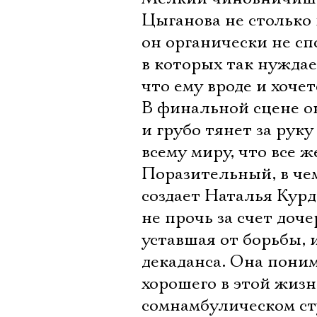
Цыганова не столько 
он органически не сп
в которых так нуждает
что ему вроде и хочет
В финальной сцене о
и грубо тянет за рук
всему миру, что все ж
Поразительный, в че
создает Наталья Курд
не прочь за счет доч
уставшая от борьбы,
декаданса. Она поним
хорошего в этой жизн
сомнамбулическом сту