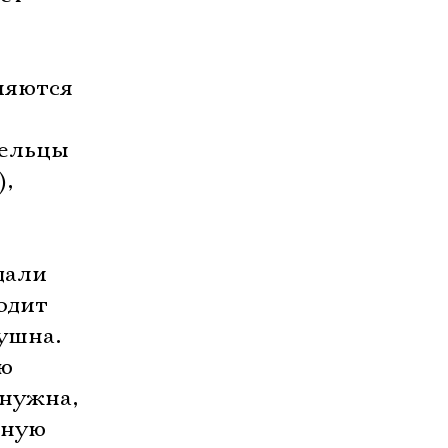
ляются
дельцы
),
дали
одит
душна.
ую
 нужна,
дную