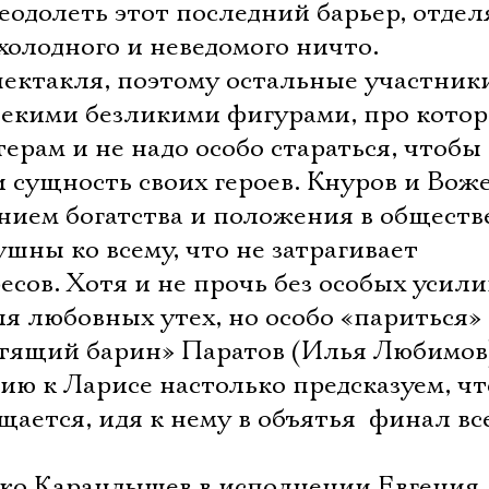
реодолеть этот последний барьер, отд
холодного и неведомого ничто.
пектакля, поэтому остальные участник
некими безликими фигурами, про котор
терам и не надо особо стараться, чтобы
 сущность своих героев. Кнуров и Воже
ием богатства и положения в обществ
ны ко всему, что не затрагивает
сов. Хотя и не прочь без особых усил
я любовных утех, но особо «париться»
стящий барин» Паратов (Илья Любимов)
ю к Ларисе настолько предсказуем, чт
ается, идя к нему в объятья  финал вс
о Карандышев в исполнении Евгения