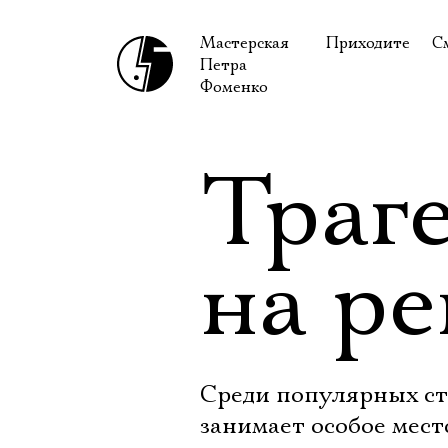
Мастерская
Приходите
С
Петра
В сентябре
С
Фоменко
В октябре
Н
Гастроли
Н
Траг
Доступ для ин
В
Правила посе
В
на ре
Как добраться
Ф
Среди популярных ст
занимает особое мест