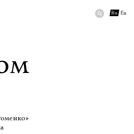
Ru
En
ный сертификат
ры
ом
в буфете
Фоменко»
на