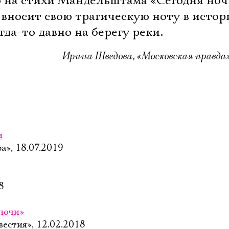
 на стихи Мандельштама «Сегодня но
е вносит свою трагическую ноту в истор
гда-то давно на берегу реки.
Ирина Шведова, «Московская правда»,
и
а», 18.07.2019
8
ночи»
естия», 12.02.2018