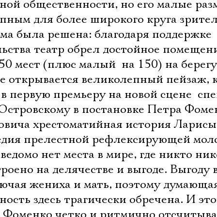
ной общественности, но его малые ра
упным для более широкого круга зрите
ема была решена: благодаря поддержке
льства театр обрел достойное помещен
0 мест (плюс малый  на 150) на берегу
е открывается великолепный пейзаж, 
в первую премьеру на новой сцене  сп
Островскому в постановке Петра Фоме
овича хрестоматийная история Ларисы
агедия прелестной рефлексирующей мол
едомо нет места в мире, где никто ник
троено на делячестве и выгоде. Выгоду 
лючая жениха и мать, поэтому думающа
ость здесь трагически обречена. И это
е Фоменко четко и ритмично отсчитыва