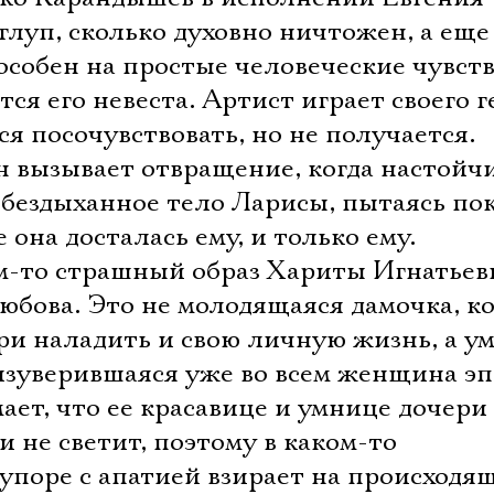
глуп, сколько духовно ничтожен, а еще
особен на простые человеческие чувств
ся его невеста. Артист играет своего г
ся посочувствовать, но не получается.
н вызывает отвращение, когда настойч
у бездыханное тело Ларисы, пытаясь по
е она досталась ему, и только ему.
м-то страшный образ Хариты Игнатье
юбова. Это не молодящаяся дамочка, к
ери наладить и свою личную жизнь, а ум
 изуверившаяся уже во всем женщина э
ает, что ее красавице и умнице дочери
Электропочта
и не светит, поэтому в каком-то
поре с апатией взирает на происходящ