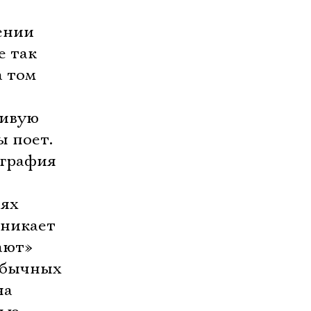
ении
е так
а том
живую
ы поет.
ография
нях
зникает
ают»
 обычных
на