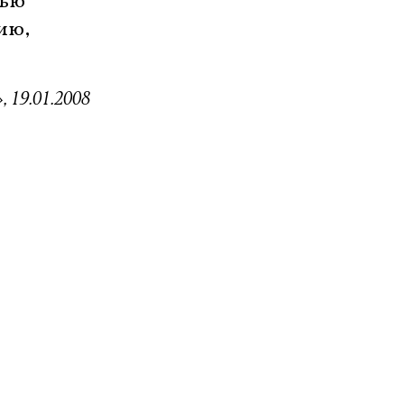
чью
ию,
 19.01.2008