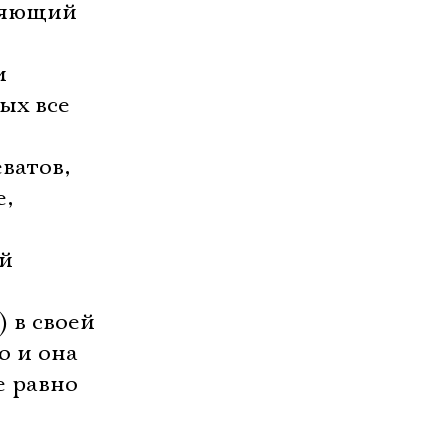
еляющий
и
ых все
ватов,
е,
ий
 в своей
о и она
е равно