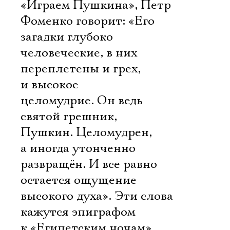
Имя
«Играем Пушкина», Петр
Фоменко говорит: «Его
загадки глубоко
человеческие, в них
Ознакомиться
переплетены и грех,
и высокое
целомудрие. Он ведь
святой грешник,
Пушкин. Целомудрен,
а иногда утонченно
развращён. И все равно
остается ощущение
высокого духа». Эти слова
кажутся эпиграфом
к «Египетским ночам».