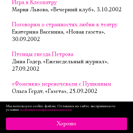
Игра в Клеопатру
Мария Львова, «Вечерний клуб», 3.10.2002
Поговорим о странностях любви к театру
Екатерина Васенина, «Новая газета»,
30.09.2002
Птенцы гнезда Петрова
Дина Годер, «Еженедельный журнал»,
27.09.2002
«Фоменки» переночевали с Пушкиным
Ольга Гердт, «Газета», 25.09.2002
Безумная Шайо
Мы используем cookie-файлы. Оставаясь на сайте, вы принимаете
условия
политики конфиденциальности
.
Ольга Егошина, «Вёрсты», 4.06.2002
Хорошо
Безумный мир на подмостках