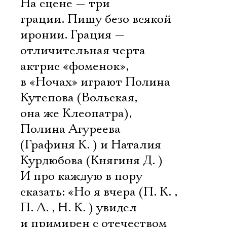
На сцене — три
грации. Пишу безо всякой
иронии. Грация —
отличительная черта
актрис «фоменок»,
в «Ночах» играют Полина
Кутепова (Вольская,
она же Клеопатра),
Полина Агуреева
(Графиня К. ) и Наталия
Курдюбова (Княгиня Д. )
И про каждую в пору
сказать: «Но я вчера (П. К. ,
П. А. , Н. К. ) увидел
и примирен с отечеством