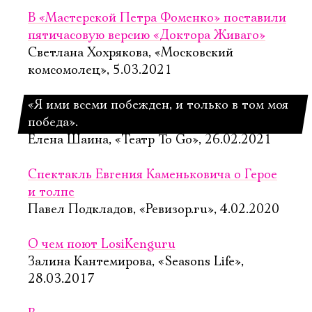
В «Мастерской Петра Фоменко» поставили
пятичасовую версию «Доктора Живаго»
Светлана Хохрякова, «Московский
комсомолец», 5.03.2021
«Я ими всеми побежден, и только в том моя
победа».
Елена Шаина, «Театр To Go», 26.02.2021
Спектакль Евгения Каменьковича о Герое
и толпе
Павел Подкладов, «Ревизор.ru», 4.02.2020
О чем поют LosiKenguru
Залина Кантемирова, «Seasons Life»,
28.03.2017