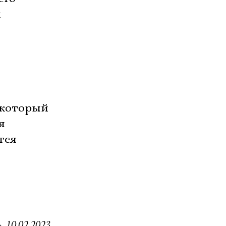
й
 который
я
тся
, 10.02.2023