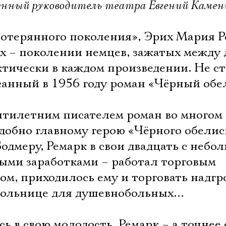
енный руководитель театра Евгений Камен
отерянного поколения», Эрих Мария Р
ах – поколении немцев, зажатых между 
ктически в каждом произведении. Не с
анный в 1956 году роман «Чёрный обе
тилетним писателем роман во многом
добно главному герою «Чёрного обелис
дмеру, Ремарк в свои двадцать с небо
ыми заработками – работал торговым
м, приходилось ему и торговать надгр
в больнице для душевнобольных…
 в свою молодость, Ремарк – а точнее 