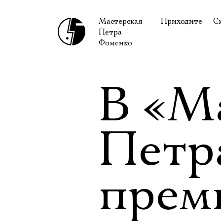
Мастерская
Приходите
С
Петра
В сентябре
С
Фоменко
В октябре
Н
Гастроли
Н
В «М
Доступ для ин
В
Правила посе
В
Петр
Как добраться
Ф
прем