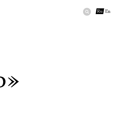
Ru
En
ный сертификат
ры
в буфете
о»