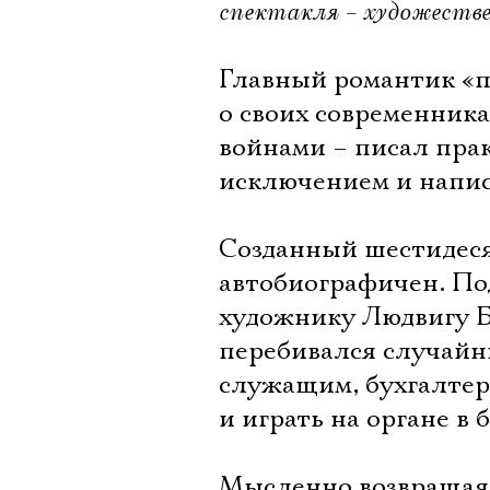
спектакля – художеств
Главный романтик «п
о своих современник
войнами – писал пра
исключением и напис
Созданный шестидеся
автобиографичен. По
художнику Людвигу Бо
перебивался случайн
служащим, бухгалтеро
и играть на органе 
Мысленно возвращаясь