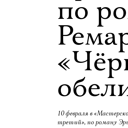
по р
Рема
«Чёр
обел
10 февраля в «Мастерс
третий», по роману Эри