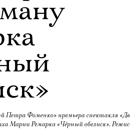
оману
рка
ный
иск»
кой Петра Фоменко» премьера спектакля «Д
ха Марии Ремарка «Чёрный обелиск». Режис