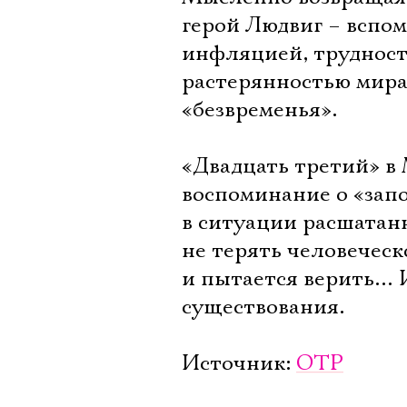
герой Людвиг – вспо
инфляцией, трудност
растерянностью мира
«безвременья».
«Двадцать третий» в
воспоминание о «запо
в ситуации расшатанн
не терять человеческ
и пытается верить… И
существования.
Источник:
ОТР