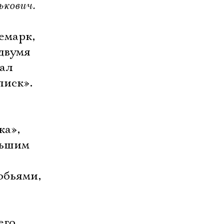
ькович.
емарк,
двумя
тал
лиск».
ка»,
льшим
обьями,
его