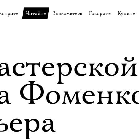
мотрите
Читайте
Знакомьтесь
Говорите
Купите
пектакли
История театра
Пётр Фоменко
Форум
Билеты
еспектакли
Пресса о театре
Евгений Каменькович
Вопросы—ответы
Подароч
а нашей сцене
Новости
Актёры
Контакты
Сувени
астерской
валидов
идеотека
Архив спектаклей
Режиссёры
Личный приём
Столик 
щения
неклассные чтения
Архив проектов
Художники
а Фоменк
отовыставка
Благодарности
Руководство
Библиотека Гумилёва
Сотрудники
ьера
Официальные документы
Юрий Степанов
Владимир Максимов