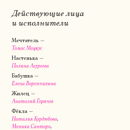
Действующие лица
и исполнители
Мечтатель
Томас Моцкус
Настенька
Полина Агуреева
Бабушка
Елена Ворончихина
Жилец
Анатолий Горячев
Фёкла
Наталия Курдюбова
Электропочта
Моника Санторо