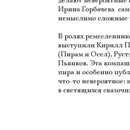
делают невероятные 
Ирина Горбачева  с
немыслимо сложные 
В ролях ремесленник
выступили Кирилл Пи
(Пирам и Осел), Рус
Пьянков. Эта компаш
пира и особенно публи
что-то невероятное: 
в светящихся сказочн