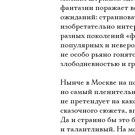
фантазии поражает в
ожиданий: страннова
изобретательно инте
разных поколений «ф
популярных и невероя
не особо рьяно гонят
злободневностью и г
Нынче в Москве на по
но самый пленительны
не претендует на как
сказочного сюжета, в
Да и странно бы это
и талантливый. На мо