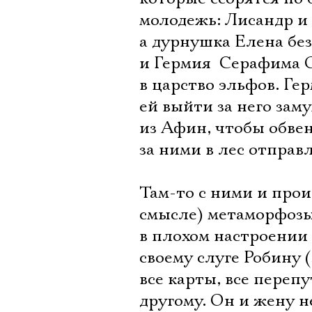
молодежь: Лисандр и
а дурнушка Елена без
и Гермия  Серафима 
в царство эльфов. Ге
ей выйти за него зам
из Афин, чтобы обвен
за ними в лес отправл
Там-то с ними и про
смысле) метаморфозы
в плохом настроении 
своему слуге Робину
все карты, все переп
другому. Он и жену н