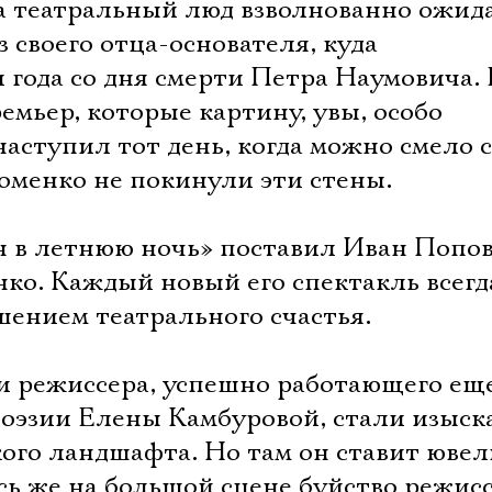
а театральный люд взволнованно ожида
з своего отца-основателя, куда
 года со дня смерти Петра Наумовича.
емьер, которые картину, увы, особо
наступил тот день, когда можно смело с
оменко не покинули эти стены.
 в летнюю ночь» поставил Иван Поповс
ко. Каждый новый его спектакль всег
шением театрального счастья.
и режиссера, успешно работающего ещ
 поэзии Елены Камбуровой, стали изыс
ого ландшафта. Но там он ставит ювел
сь же на большой сцене буйство режис