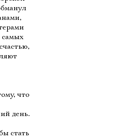
обманул
анами,
ктерами
 самых
счастью,
бляют
,
ому, что
ий день.
бы стать