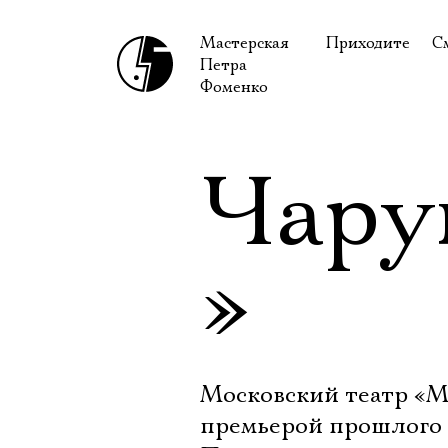
Мастерская
Приходите
С
Петра
В сентябре
С
Фоменко
В октябре
Н
Гастроли
Н
Чару
Доступ для ин
В
Правила посе
В
»
Как добраться
Ф
Московский театр «М
премьерой прошлого 