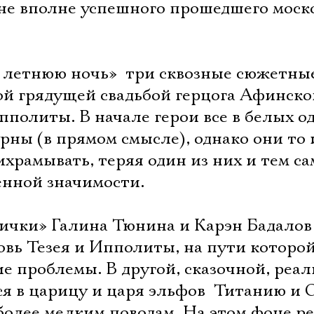
не вполне успешного прошедшего моск
в летнюю ночь»  три сквозные сюжетны
ой грядущей свадьбой герцога Афинско
политы. В начале герои все в белых о
рны (в прямом смысле), однако они то 
храмывать, теряя один из них и тем с
енной значимости.
ички» Галина Тюнина и Карэн Бадалов
вь Тезея и Ипполиты, на пути которой
е проблемы. В другой, сказочной, реа
 в царицу и царя эльфов  Титанию и 
более мелким поводам. На этом фоне р