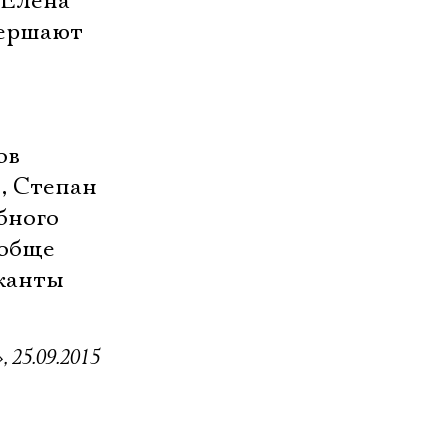
Елена 
вершают
ов
, Степан
бного
ообще
ыканты
 25.09.2015