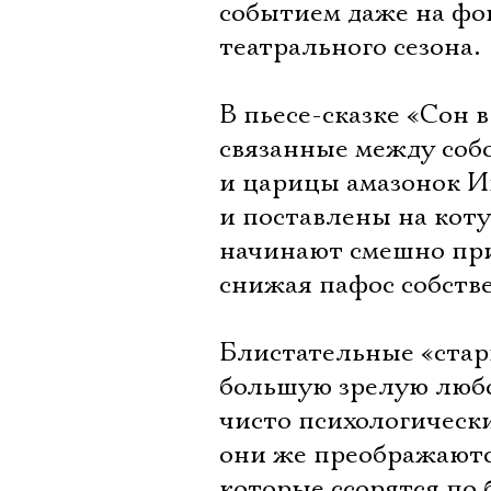
событием даже на фо
театрального сезона.
В пьесе-сказке «Сон 
связанные между соб
и царицы амазонок Ип
и поставлены на коту
начинают смешно при
снижая пафос собств
Блистательные «стар
большую зрелую любо
чисто психологически
они же преображаются
которые ссорятся по 