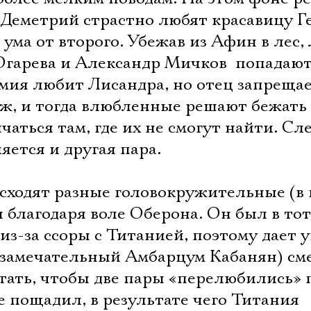
 Деметрий страстно любят красавицу Г
 ума от второго. Убежав из Афин в лес,
Огарева и Александр Мичков  попадаю
рмия любит Лисандра, но отец запреща
уж, и тогда влюбленные решают бежать
чаться там, где их не смогут найти. Сл
яется и другая пара.
исходят разные головокружительные (в
 благодаря воле Оберона. Он был в то
из-за ссоры с Титанией, поэтому дает 
 (замечательный Амбарцум Кабанян) см
Электропочта
утать, чтобы две пары «перелюбились» 
е пощадил, в результате чего Титания