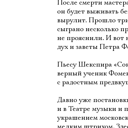
После смерти мастер
он будет выживать бе
вырулит. Прошло три
сыграно несколько пр
не прояснили. И вот 
дух и заветы Петра Ф
Пьесу Шекспира «Сон
верный ученик Фомен
с радостным предвку
Давно уже постановк
и в Театре музыки и
украшением московск
мелким штрихом. Зде