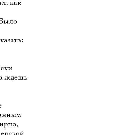
л, как
 Было
казать:
ки 
да ждешь
е
канным
ирно,
серской