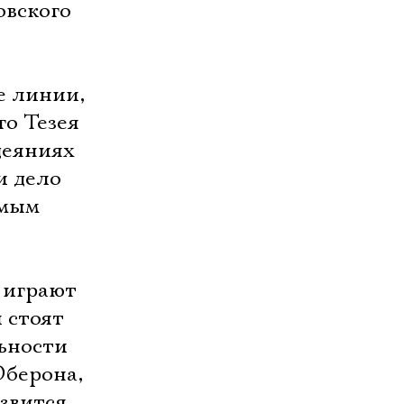
овского
е линии,
го Тезея
деяниях
и дело
амым
 играют
 стоят
льности
Оберона,
езвится