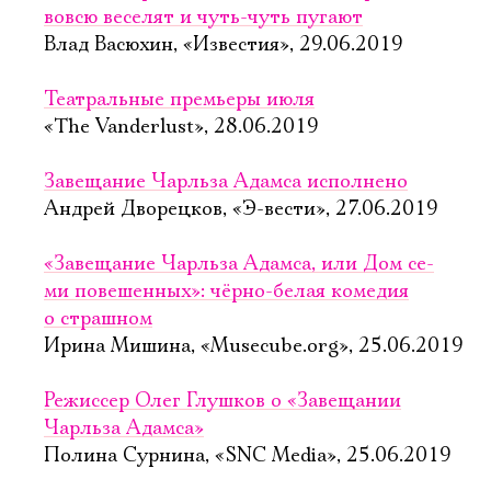
вовсю веселят и чуть-чуть пугают
Влад Васюхин, «Известия», 29.06.2019
Театральные премьеры июля
«The Vanderlust», 28.06.2019
Завещание Чарльза Адамса исполнено
Андрей Дворецков, «Э-вести», 27.06.2019
«Завещание Чарль­за Адам­са, или Дом се­
ми по­ве­шен­ных»: чёрно-белая комедия
о страшном
Ирина Мишина, «Musecube.org», 25.06.2019
Режиссер Олег Глушков о «Завещании
Чарльза Адамса»
Полина Сурнина, «SNC Media», 25.06.2019