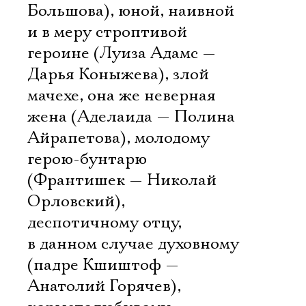
Большова), юной, наивной
и в меру строптивой
героине (Луиза Адамс —
Дарья Коныжева), злой
мачехе, она же неверная
жена (Аделаида — Полина
Айрапетова), молодому
герою-бунтарю
(Франтишек — Николай
Орловский),
деспотичному отцу,
в данном случае духовному
(падре Кшиштоф —
Анатолий Горячев),