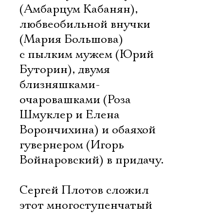
(Амбарцум Кабанян),
любвеобильной внучки
(Мария Большова)
с пылким мужем (Юрий
Буторин), двумя
близняшками-
очаровашками (Роза
Шмуклер и Елена
Ворончихина) и обаяхой
гувернером (Игорь
Войнаровский) в придачу.
Сергей Плотов сложил
этот многоступенчатый