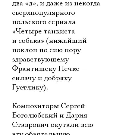
два «д», и даже из некогда
сверхпопулярного
польского сериала
Ознакомиться
«Четыре танкиста
и собака» (нижайший
поклон по сию пору
здравствующему
Франтишеку Печке —
силачу и добряку
Густлику).
Композиторы Сергей
Боголюбский и Дария
Ставрович окутали всю
эту обаятельную