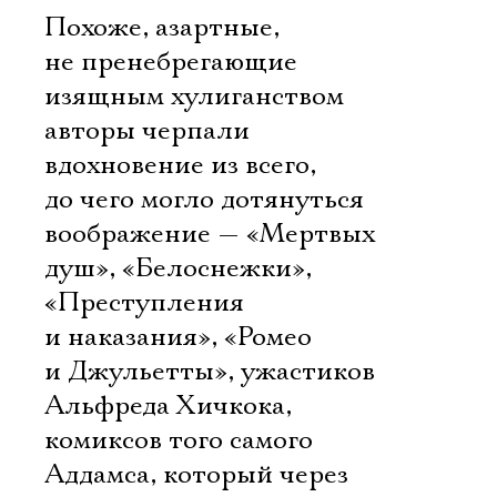
Похоже, азартные,
не пренебрегающие
изящным хулиганством
авторы черпали
вдохновение из всего,
до чего могло дотянуться
воображение — «Мертвых
душ», «Белоснежки»,
«Преступления
и наказания», «Ромео
и Джульетты», ужастиков
Электропочта
Альфреда Хичкока,
комиксов того самого
Имя
Аддамса, который через