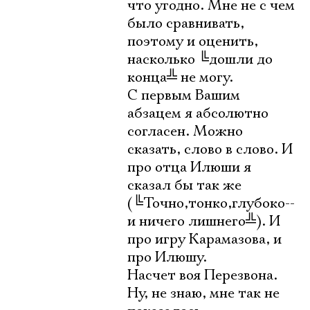
что угодно. Мне не с чем
было сравнивать,
поэтому и оценить,
насколько
╚
дошли до
конца
╩
не могу.
С первым Вашим
абзацем я абсолютно
согласен. Можно
сказать, слово в слово. И
про отца Илюши я
сказал бы так же
(
╚
Точно,тонко,глубоко--
и ничего лишнего
╩
). И
про игру Карамазова, и
про Илюшу.
Насчет воя Перезвона.
Ну, не знаю, мне так не