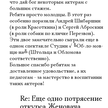
что дай бог некоторым актерам с
большим стажем.
Ребята просто молодцы. В этот раз
особенно поразили Андрей Шибаршин
(в роли Красоткина) и Сергей Аброскин
(в роли собаки по кличке Перезвон).
Эти двое замечательно сыграли еще в
одном спектакле Студии
√
╚
Об-ло-мов-
щи-на
╩
(Штольца и Обломова
соответственно).
Большое спасибо ребятам за
доставленное удовольствие, а их
педагогам - за мастерство в воспитании
таких актеров!
Re: Еще одно потрясение
откурса Женовача