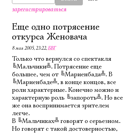
зарегистрироваться
Еще одно потрясение
откурса Женовача
8 мая 2005, 23:22
,
БВГ
Только что вернулся со спектакля
╚
Мальчики
╩
. Потрясение еще
большее, чем от
╚
Мариенбада
╩
. В
╚
Мариенбаде
╩
, в конце концов, все
роли характерные. Конечно можно и
характерную роль
╚
запороть
╩
. Но все
же она воспринимается зрителем
легче.
В
╚
Мальчиках
╩
говорят о серьезном.
Но говорят с такой достоверностью,