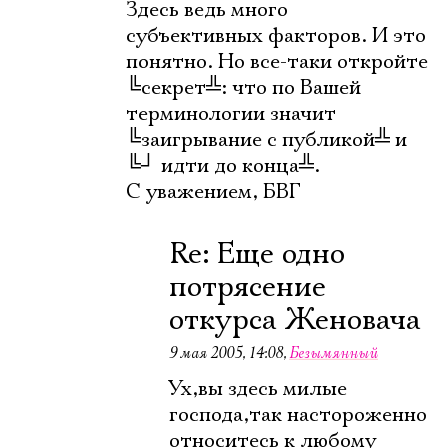
Здесь ведь много
субъективных факторов. И это
понятно. Но все-таки откройте
╚
секрет
╩
: что по Вашей
терминологии значит
╚
заигрывание с публикой
╩
и
╚
┘
идти до конца
╩
.
С уважением, БВГ
Re: Еще одно
потрясение
откурса Женовача
9 мая 2005, 14:08
,
Безымянный
Ух,вы здесь милые
господа,так настороженно
относитесь к любому