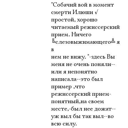
"Собачий вой в момент
смерти Илюши
√
простой, хорошо
читаемый режиссерский
прием. Ничего
╚
слезовыжимающего
╩
я
в
нем не вижу. "-здесь Вы
меня не очень поняли--
или я непонятно
написала--это был
пример ,что
режиссерский прием-
понятный,на своем
месте,-был нее дожат--
уж выл бы так выл--во
всю силу.