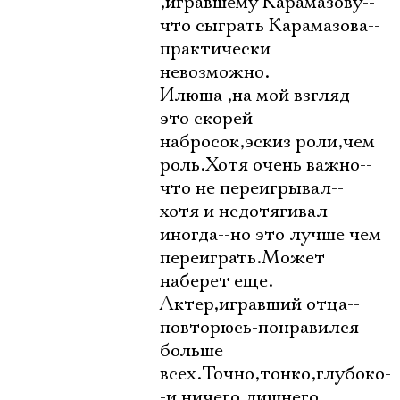
,игравшему Карамазову--
что сыграть Карамазова--
практически
невозможно.
Илюша ,на мой взгляд--
это скорей
набросок,эскиз роли,чем
роль.Хотя очень важно--
что не переигрывал--
хотя и недотягивал
иногда--но это лучше чем
переиграть.Может
наберет еще.
Актер,игравший отца--
повторюсь-понравился
больше
всех.Точно,тонко,глубоко-
-и ничего лишнего.