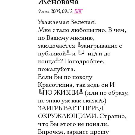
Женовача
9 мая 2005, 09:12
,
БВГ
Уважаемая Зеленая!
Мне стало любопытно. В чем,
по Вашему мнению,
заключается
╚
заигрывание с
публикой
╩
и
╚
┘
идти до
конца
╩
? Поподробнее,
пожалуйста.
Если Вы по поводу
Красоткина, так ведь он И
╚
ПО ЖИЗНИ
╩
(или по образу,
не знаю уж как сказать)
ЗАИГРЫВАЕТ ПЕРЕД
ОКРУЖАЮЩИМИ. Странно,
что Вы этого не поняли.
Впрочем, заранее прошу