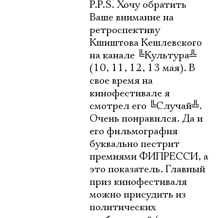
P.P.S. Хочу обратить
Ваше внимание на
ретроспективу
Кшиштова Кешлевского
на канале
╚
Культура
╩
(10, 11, 12, 13 мая). В
свое время на
кинофестивале я
смотрел его
╚
Случай
╩
.
Очень понравился. Да и
его фильмография
буквально пестрит
премиями ФИПРЕССИ, а
это показатель. Главный
приз кинофестиваля
можно присудить из
политических