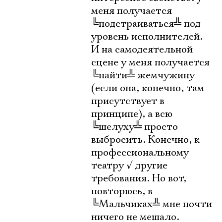
меня получается
╚
подстраиваться
╩
под
уровень исполнителей.
И на самодеятельной
сцене у меня получается
╚
найти
╩
жемчужину
(если она, конечно, там
присутствует в
принципе), а всю
╚
шелуху
╩
просто
выбросить. Конечно, к
профессиональному
театру
√
другие
требования. Но вот,
повторюсь, в
╚
Мальчиках
╩
мне почти
ничего не мешало.