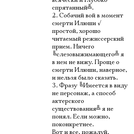
всячески и глубоко
спрятанный
╩
.
2. Собачий вой в момент
смерти Илюши
√
простой, хорошо
читаемый режиссерский
прием. Ничего
╚
слезовыжимающего
╩
я
в нем не вижу. Проще о
смерти Илюши, наверное,
и нельзя было сказать.
3. Фразу
╚
Имеется в виду
не персонаж, а способ
актерского
существования
╩
я не
понял. Если можно,
поконкретнее.
Вот и все, пожалуй.