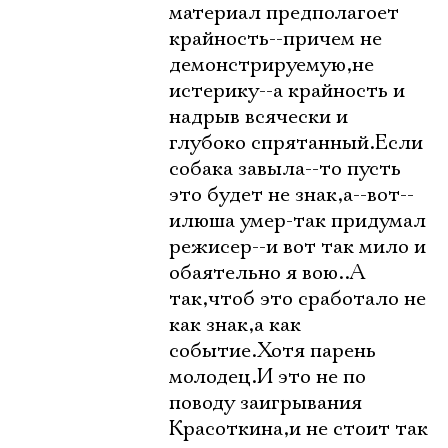
материал предполагоет
крайность--причем не
демонстрируемую,не
истерику--а крайность и
надрыв всячески и
глубоко спрятанный.Если
собака завыла--то пусть
это будет не знак,а--вот--
илюша умер-так придумал
режисер--и вот так мило и
обаятельно я вою..А
так,чтоб это сработало не
как знак,а как
событие.Хотя парень
молодец.И это не по
поводу заигрывания
Красоткина,и не стоит так