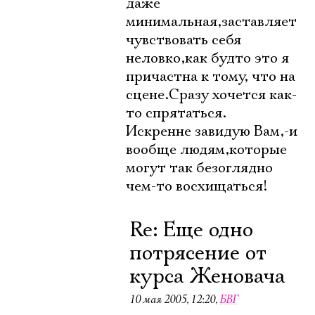
даже
минимальная,заставляет
чувствовать себя
неловко,как будто это я
причастна к тому, что на
сцене.Сразу хочется как-
то спрятаться.
Искренне завидую Вам,-и
вообще людям,которые
Электропочта
могут так безоглядно
чем-то восхищаться!
Имя
Re: Еще одно
потрясение от
курса Женовача
10 мая 2005, 12:20
,
БВГ
Ознакомиться