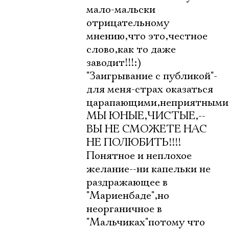
мало-мальски
отрицательному
мнению,что это,честное
слово,как то даже
заводит!!!:)
"Заигрывание с публикой"-
для меня-страх оказаться
царапающими,неприятны
МЫ ЮНЫЕ,ЧИСТЫЕ,--
ВЫ НЕ СМОЖЕТЕ НАС
НЕ ПОЛЮБИТЬ!!!!
Понятное и неплохое
желание--ни капельки не
раздражающее в
"Мариенбаде",но
неорганичное в
"Мальчиках"потому что