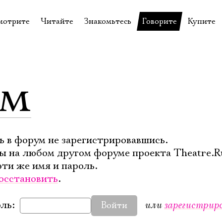
мотрите
Читайте
Знакомьтесь
Говорите
Купите
пектакли
История театра
Пётр Фоменко
Форум
Билеты
еспектакли
Пресса о театре
Евгений Каменькович
Вопросы—ответы
Подароч
ум
а нашей сцене
Новости
Актёры
Контакты
Сувени
валидов
идеотека
Архив спектаклей
Режиссёры
Личный приём
Столик 
щения
неклассные чтения
Архив проектов
Художники
отовыставка
Благодарности
Руководство
ь в форум не зарегистрировавшись.
ы на любом другом форуме проекта Theatre.R
Библиотека Гумилёва
Сотрудники
эти же имя и пароль.
Официальные документы
Юрий Степанов
осстановить
.
Владимир Максимов
или
зарегистрир
ль:
Войти