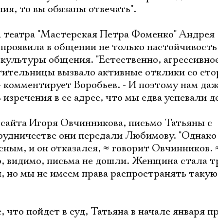
ия, то вы обязаны отвечать".
 театра "Мастерская Петра Фоменко" Андрея
проявила в общении не только настойчивость,
 культуры общения. "Естественно, агрессивно
тительницы вызвало активные отклики со ст
- комментирует Воробьев. - И поэтому нам да
изречения в ее адрес, что мы едва успевали де
Электропочта
 сайта Игоря Овчинникова, письмо Татьяны с
удничестве они передали Любимову. "Однако
сным, и он отказался,
≈
говорит Овчинников.
Имя
о, видимо, письма не дошли. Женщина стала т
, но мы не имеем права распространять такую
 что пойдет в суд, Татьяна в начале января п