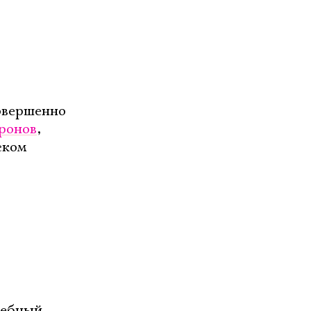
совершенно
ронов
,
ском
дебный