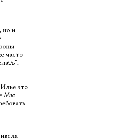
 но и
е
ороны
же часто
лать".
 Илье это
≈
Мы
ребовать
ривела