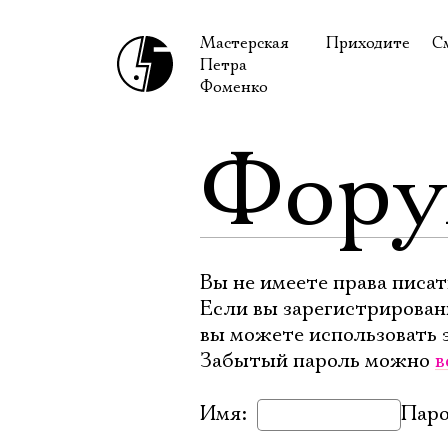
Мастерская
Приходите
С
Петра
В сентябре
С
Фоменко
В октябре
Н
Фор
Гастроли
Н
Доступ для ин
В
Правила посе
В
Как добраться
Ф
Вы не имеете права писат
Если вы зарегистрирован
вы можете использовать 
Забытый пароль можно
в
Имя:
Паро