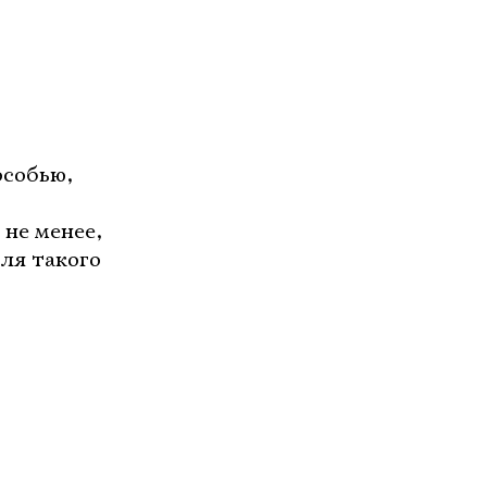
особью,
 не менее,
для такого