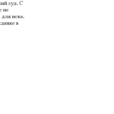
ий суд. С
е не
 для иска.
жданке в