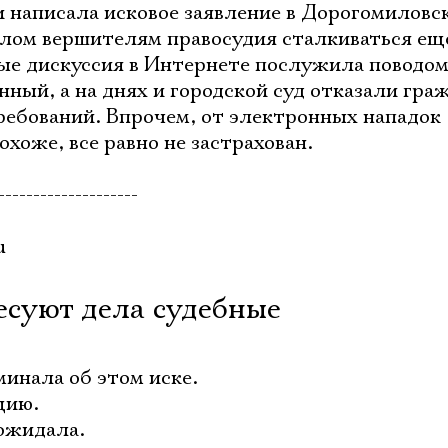
Ознакомиться
и написала исковое заявление в Дорогомиловск
лом вершителям правосудия сталкиваться ещ
ые дискуссия в Интернете послужила поводом
ный, а на днях и городской суд отказали гра
ребований. Впрочем, от электронных нападок
хоже, все равно не застрахован.
--------------------
u
ресуют дела судебные
минала об этом иске.
цию.
 ожидала.