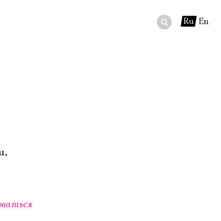
Ru
En
ный сертификат
ры
в буфете
u,
оваться