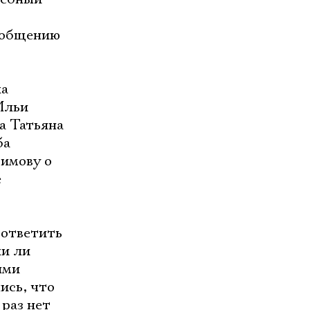
е общению
ла
Ильи
а Татьяна
ба
бимову о
е
 ответить
ли ли
ями
ись, что
 раз нет