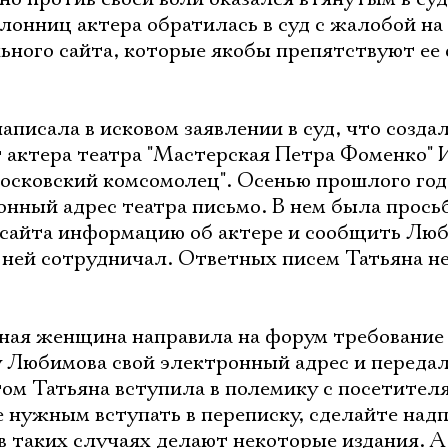
клонниц актера обратилась в суд с жалобой на
ьного сайта, которые якобы препятствуют е
писала в исковом заявлении в суд, что созда
 актера театра "Мастерская Петра Фоменко" 
осковский комсомолец". Осенью прошлого год
онный адрес театра письмо. В нем была прось
 сайта информацию об актере и сообщить Лю
с ней сотрудничал. Ответных писем Татьяна н
ная женщина направила на форум требование
 у Любимова свой электронный адрес и переда
том Татьяна вступила в полемику с посетител
е нужным вступать в переписку, сделайте надп
 в таких случаях делают некоторые издания. А