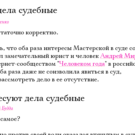
дела судебные
енко
таточно корректно.
ь, что оба раза интересы Мастерской в суде 
л замечательный юрист и человек
Андрей Ми
ернет-сообществом "
Человеком года
" в россий
ба раза даже не соизволила явиться в суд,
ассмотреть дело в ее отсутствие.
ресуют дела судебные
 Будда
 самое?
о против своей воли оказался втянутым в су