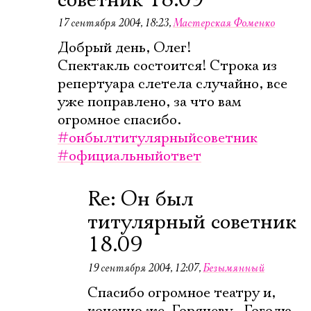
советник 18.09
17 сентября 2004, 18:23
,
Мастерская Фоменко
Добрый день, Олег!
Электропочта
Спектакль состоится! Строка из
репертуара слетела случайно, все
уже поправлено, за что вам
Имя
огромное спасибо.
#онбылтитулярныйсоветник
#официальныйответ
Ознакомиться
Re: Он был
титулярный советник
18.09
19 сентября 2004, 12:07
,
Безымянный
Спасибо огромное театру и,