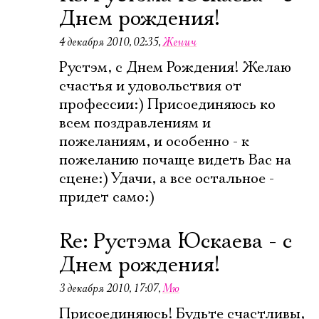
Днем рождения!
4 декабря 2010, 02:35
,
Женич
Электропочта
Рустэм, с Днем Рождения! Желаю
счастья и удовольствия от
профессии:) Присоединяюсь ко
Имя
всем поздравлениям и
пожеланиям, и особенно - к
пожеланию почаще видеть Вас на
сцене:) Удачи, а все остальное -
придет само:)
Ознакомиться
Re: Рустэма Юскаева - с
Днем рождения!
3 декабря 2010, 17:07
,
Мю
Присоединяюсь! Будьте счастливы,