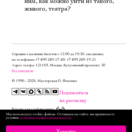
ним, как можно уйти из такого,
живого, театра?
Справки о наличии билетов с 12:00 до 19:30, ежедневно,
по телефонам
+7 499 249‑17‑40
,
+7 499 249‑19‑21
Адрес театра: 121165, Москва, Кутузовский проспект, 30
Все контакты
©
1996—2026, Мастерская П. Фоменко
Подписаться
на рассылку
Версия для слабовидящих
Мы используем cookie-файлы. Оставаясь на сайте, вы принимаете
условия
политики конфиденциальности
.
Хорошо