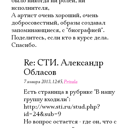
было никогда ни ролей, ни
Имя
исполнителя,
А артист очень хороший, очень
добросовестный, образы создавал
запоминающиеся, с "биографией".
Поделитесь, если кто в курсе дела.
Ознакомиться
Спасибо.
Re: СТИ. Александр
Обласов
7 января 2013, 12:45
,
Privala
Есть страница в рубрике "В нашу
группу входили":
http://www.sti.ru/stud.php?
id=24&sub=9
Но вопрос остается - где он, что с