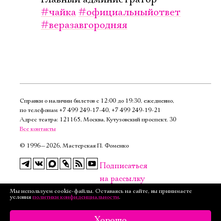
#чайка
#официальныйответ
#веразавгородняя
Справки о наличии билетов с 12:00 до 19:30, ежедневно,
по телефонам
+7 499 249‑17‑40
,
+7 499 249‑19‑21
Адрес театра: 121165, Москва, Кутузовский проспект, 30
Все контакты
©
1996—2026, Мастерская П. Фоменко
Подписаться
на рассылку
Мы используем cookie-файлы. Оставаясь на сайте, вы принимаете
Версия для слабовидящих
условия
политики конфиденциальности
.
Хорошо