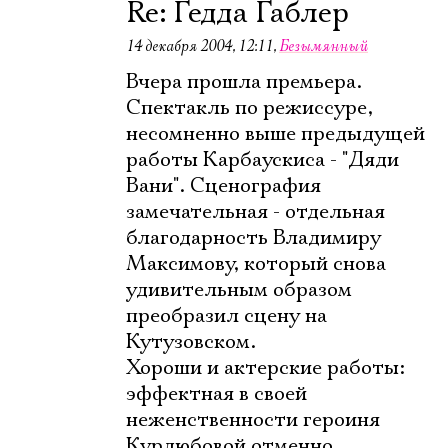
Re: Гедда Габлер
14 декабря 2004, 12:11
,
Безымянный
Вчера прошла премьера.
Спектакль по режиссуре,
несомненно выше предыдущей
работы Карбаускиса - "Дяди
Вани". Сценография
замечательная - отдельная
благодарность Владимиру
Максимову, который снова
удивительным образом
Электропочта
преобразил сцену на
Кутузовском.
Хороши и актерские работы:
Имя
эффектная в своей
неженственности героиня
Курдюбовой отменно