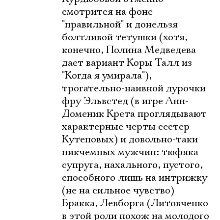
смотрится на фоне
"правильной" и донельзя
Ознакомиться
болтливой тетушки (хотя,
конечно, Полина Медведева
дает вариант Коры Талл из
"Когда я умирала"),
трогательно-наивной дурочки
фру Эльвстед (в игре Анн-
Доменик Крета проглядывают
характерные черты сестер
Кутеповых) и довольно-таки
никчемных мужчин: тюфяка
супруга, нахального, пустого,
способного лишь на интрижку
(не на сильное чувство)
Бракка, Левборга (Литовченко
в этой роли похож на молодого