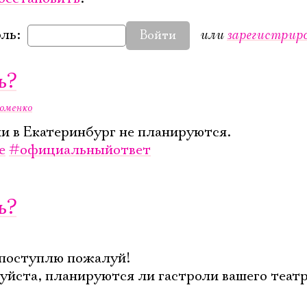
или
зарегистрир
ль:
Войти
Электропочта
ь?
оменко
Имя
и в Екатеринбург не планируются.
е
#официальныйответ
ь?
Ознакомиться
 поступлю пожалуй!
йста, планируются ли гастроли вашего театра