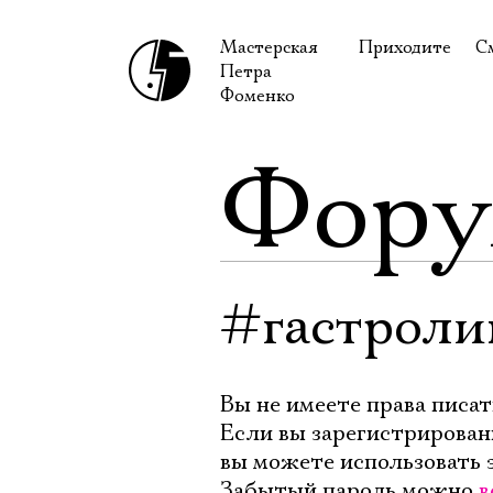
Мастерская
Приходите
С
Петра
В сентябре
С
Фоменко
В октябре
Н
Фор
Гастроли
Н
Доступ для ин
В
Правила посе
В
Как добраться
Ф
#гастроли
Вы не имеете права писат
Если вы зарегистрирован
вы можете использовать 
Забытый пароль можно
в