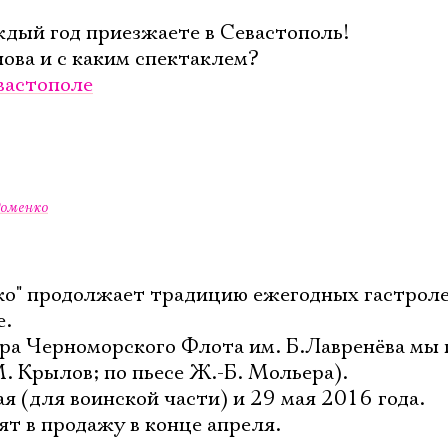
Электропочта
ждый год приезжаете в Севастополь!
ова и с каким спектаклем?
вастополе
Имя
оменко
Ознакомиться
ко" продолжает традицию ежегодных гастрол
е.
атра Черноморского Флота им. Б.Лавренёва мы
. Крылов; по пьесе Ж.-Б. Мольера).
я (для воинской части) и 29 мая 2016 года.
ят в продажу в конце апреля.