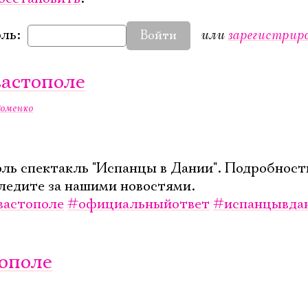
или
зарегистрир
ль:
Войти
вастополе
оменко
ль спектакль "Испанцы в Дании". Подробност
ледите за нашими новостями.
вастополе
#официальныйответ
#испанцывда
тополе