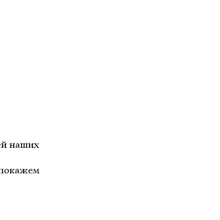
ей наших
 покажем