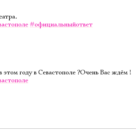
атра.
вастополе
#официальныйответ
 этом году в Севастополе ?Очень Вас ждём !
вастополе