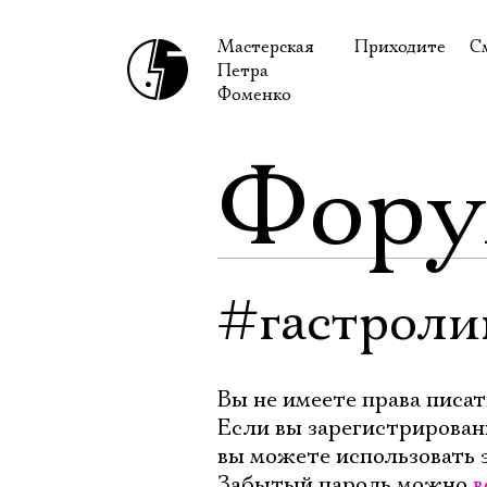
Мастерская
Приходите
С
Петра
В сентябре
С
Фоменко
В октябре
Н
Фор
Гастроли
Н
Доступ для ин
В
Правила посе
В
Как добраться
Ф
#гастроли
Вы не имеете права писат
Если вы зарегистрирован
вы можете использовать 
Забытый пароль можно
в