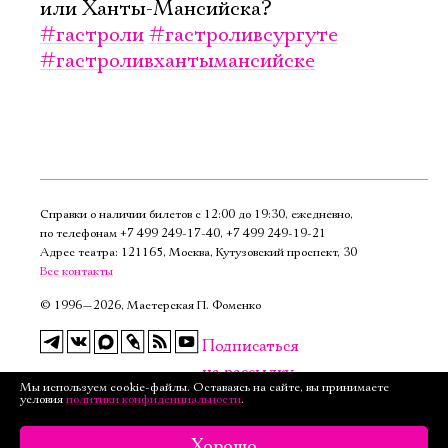
или Ханты-Мансийска?
#гастроли
#гастроливсургуте
#гастроливхантымансийске
Справки о наличии билетов с 12:00 до 19:30, ежедневно,
по телефонам
+7 499 249‑17‑40
,
+7 499 249‑19‑21
Адрес театра: 121165, Москва, Кутузовский проспект, 30
Все контакты
©
1996—2026, Мастерская П. Фоменко
Подписаться
на рассылку
Мы используем cookie-файлы. Оставаясь на сайте, вы принимаете
условия
политики конфиденциальности
.
Версия для слабовидящих
Хорошо