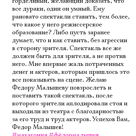
горделивый, желающий доказать, что
все дураки, один он умный. Ему
рановато спектакли ставить, тем более,
что какое у него режиссерское
образование? Либо пусть заранее
думает, что и как ставить, без агрессии
в сторону зрителя. Спектакль все же
должен быть для зрителя, а не против
него. Мне впервые жаль потраченных
денег и актеров, которым пришлось это
все показывать на сцене. Желаю
Федору Малышеву повзрослеть и
Электропочта
поставить такой спектакль, после
которого зрители аплодировали стоя и
Имя
выходили из театра с благодарностью
за его труд и труд актеров. Успехов Вам,
Федор Малышев!
#махагония
#фёдормалышев