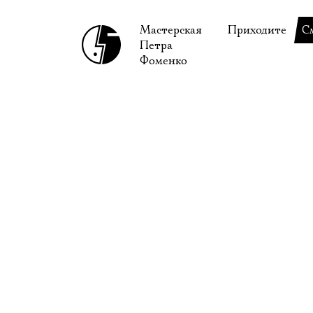
Мастерская
Приходите
С
Петра
В сентябре
С
Фоменко
В октябре
Н
Гастроли
Н
Доступ для ин
В
Правила посе
В
Как добраться
Ф