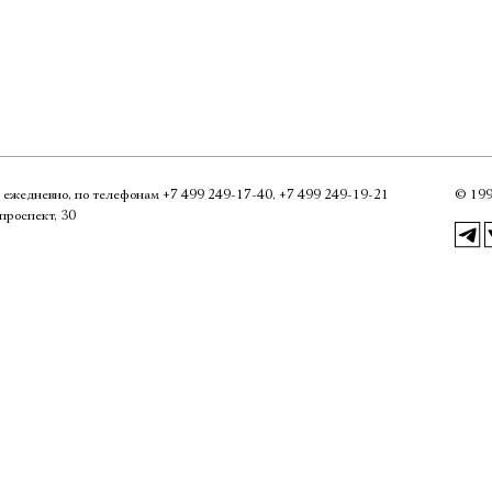
Имя
0, ежедневно, по телефонам
+7 499 249‑17‑40
,
+7 499 249‑19‑21
©
199
Ознакомиться
проспект, 30