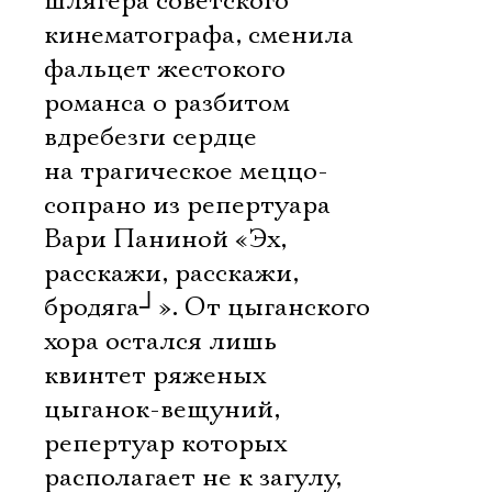
шлягера советского
кинематографа, сменила
фальцет жестокого
романса о разбитом
вдребезги сердце
на трагическое меццо-
сопрано из репертуара
Вари Паниной «Эх,
расскажи, расскажи,
бродяга
┘
». От цыганского
хора остался лишь
квинтет ряженых
цыганок-вещуний,
репертуар которых
располагает не к загулу,