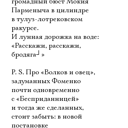
громадный бюст Мокия
Парменыча в цилиндре
в тулуз-лотрековском
ракурсе.
И лунная дорожка на воде:
«Расскажи, расскажи,
бродяга
┘
»
P. S. Про «Волков и овец»,
задуманных Фоменко
почти одновременно
с «Бесприданницей»
и тогда же сделанных,
стоит забыть: в новой
постановке