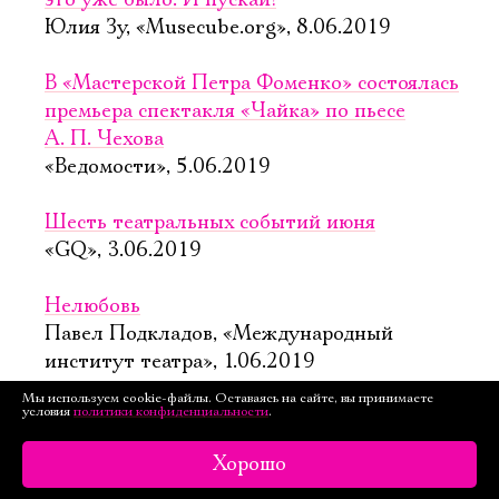
это уже было. И пускай!
Юлия Зу, «Musecube.org», 8.06.2019
В «Мастерской Петра Фоменко» состоялась
премьера спектакля «Чайка» по пьесе
А. П. Чехова
«Ведомости», 5.06.2019
Шесть театральных событий июня
«GQ», 3.06.2019
Нелюбовь
Павел Подкладов, «Международный
институт театра», 1.06.2019
Мы используем cookie-файлы. Оставаясь на сайте, вы принимаете
условия
политики конфиденциальности
.
В «Мастерской Петра Фоменко» состоялась
премьера спектакля «Чайка»
Хорошо
«Esquire Weekend», 30.05.2019