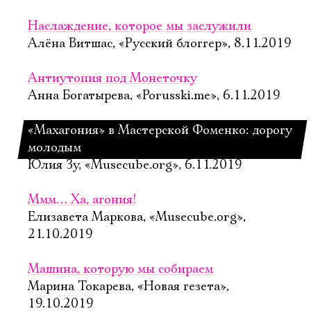
Наслаждение, которое мы заслужили
Алёна Витшас, «Русский блоггер», 8.11.2019
Антиутопия под Монеточку
Анна Богатырева, «Porusski.me», 6.11.2019
«Махагония» в Мастерской Фоменко: дорогу
молодым
Юлия Зу, «Musecube.org», 6.11.2019
Ммм… Ха, агония!
Елизавета Маркова, «Musecube.org»,
21.10.2019
Машина, которую мы собираем
Марина Токарева, «Новая гезета»,
19.10.2019