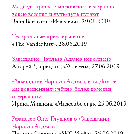
Медведь пришел: московских театралов
вовсю веселят и чуть-чуть пугают
Влад Васюхин, «Известия», 29.06.2019
Театральные премьеры июля
«The Vanderlust», 28.06.2019
Завещание Чарльза Адамса исполнено
Андрей Дворецков, «Э-вести», 27.06.2019
«Завещание Чарль­за Адам­са, или Дом се­
ми по­ве­шен­ных»: чёрно-белая комедия
о страшном
Ирина Мишина, «Musecube.org», 25.06.2019
Режиссер Олег Глушков о «Завещании
Чарльза Адамса»