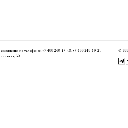
Имя
0, ежедневно, по телефонам
+7 499 249‑17‑40
,
+7 499 249‑19‑21
©
199
Ознакомиться
проспект, 30