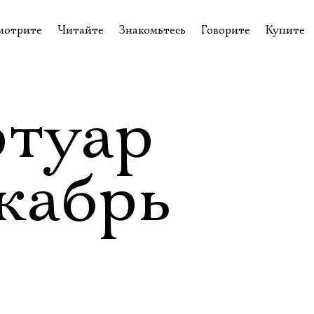
мотрите
Читайте
Знакомьтесь
Говорите
Купите
пектакли
История театра
Пётр Фоменко
Форум
Билеты
еспектакли
Пресса о театре
Евгений Каменькович
Вопросы—ответы
Подароч
ртуар
а нашей сцене
Новости
Актёры
Контакты
Сувени
валидов
идеотека
Архив спектаклей
Режиссёры
Личный приём
Столик 
екабрь
щения
неклассные чтения
Архив проектов
Художники
отовыставка
Благодарности
Руководство
Библиотека Гумилёва
Сотрудники
Официальные документы
Юрий Степанов
Владимир Максимов
Электропочта