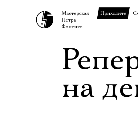
Мастерская
Приходите
С
Петра
В сентябре
С
Фоменко
В октябре
Н
Репе
Гастроли
Н
Доступ для ин
В
на д
Правила посе
В
Как добраться
Ф