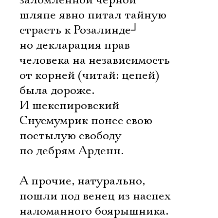
заломленной черной
шляпе явно питал тайную
страсть к Розалинде
┘
но декларация прав
человека на независимость
от корней (читай: цепей)
была дороже.
И шекспировский
Снусмумрик понес свою
постылую свободу
по дебрям Арденн.
А прочие, натурально,
пошли под венец из наспех
наломанного боярышника.