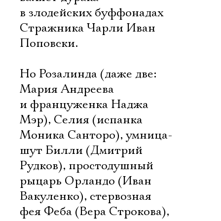
в злодейских буффонадах
Стражника Чарли Иван
Поповски.
Но Розалинда (даже две:
Мария Андреева
и француженка Наджа
Мэр), Селия (испанка
Моника Санторо), умница-
шут Билли (Дмитрий
Рудков), простодушный
рыцарь Орландо (Иван
Вакуленко), стервозная
фея Феба (Вера Строкова),