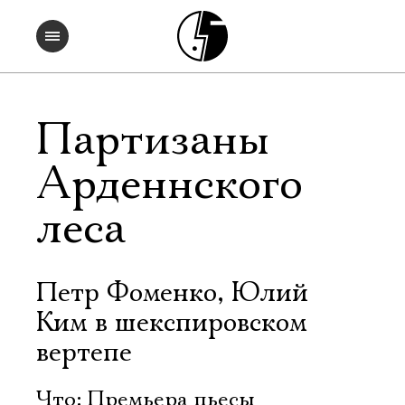
Партизаны
Арденнского
леса
Петр Фоменко, Юлий
Ким в шекспировском
вертепе
Что: Премьера пьесы