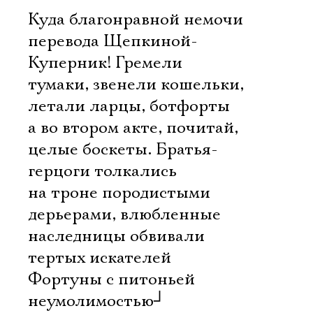
Куда благонравной немочи
перевода Щепкиной-
Куперник! Гремели
тумаки, звенели кошельки,
летали ларцы, ботфорты 
а во втором акте, почитай,
целые боскеты. Братья-
герцоги толкались
на троне породистыми
дерьерами, влюбленные
наследницы обвивали
тертых искателей
Фортуны с питоньей
неумолимостью
┘