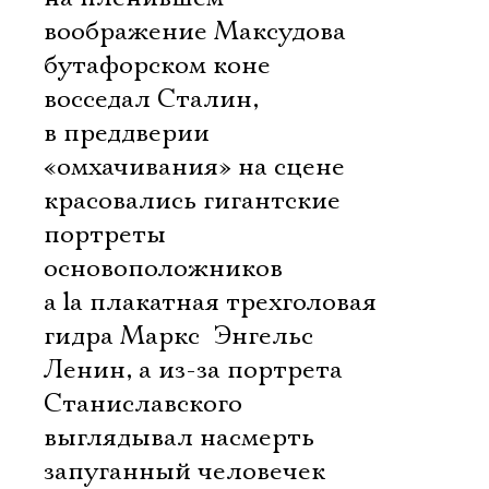
воображение Максудова
бутафорском коне
восседал Сталин,
в преддверии
«омхачивания» на сцене
красовались гигантские
портреты
основоположников
a la плакатная трехголовая
гидра Маркс  Энгельс 
Ленин, а из-за портрета
Станиславского
выглядывал насмерть
запуганный человечек